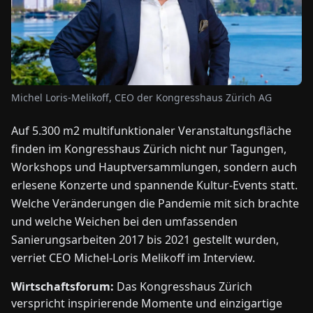
NEWS
ÜBER
UNS
Michel Loris-Melikoff, CEO der Kongresshaus Zürich AG
Auf 5.300 m2 multifunktionaler Veranstaltungsfläche
EN
DE
FR
ES
IT
NL
PL
HU
finden im Kongresshaus Zürich nicht nur Tagungen,
Workshops und Hauptversammlungen, sondern auch
KONTAKT
erlesene Konzerte und spannende Kultur-Events statt.
ZU
Welche Veränderungen die Pandemie mit sich brachte
UNS
und welche Weichen bei den umfassenden
Sanierungsarbeiten 2017 bis 2021 gestellt wurden,
verriet CEO Michel-Loris Melikoff im Interview.
Wirtschaftsforum:
Das Kongresshaus Zürich
verspricht inspirierende Momente und einzigartige