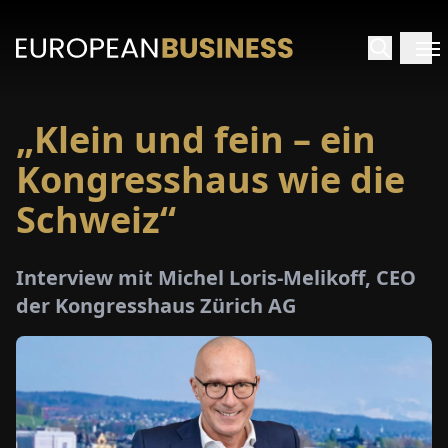
„Klein und fein – ein
ARTSEITE
Kongresshaus wie die
TERVIEWS
Schweiz“
MENWELTEN
Interview mit Michel Loris-Melikoff, CEO
der Kongresshaus Zürich AG
PECIALS
E-
PAPER
MESSEN