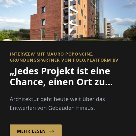
INTERVIEW MIT MAURO POPONCINI,
GRÜNDUNGSPARTNER VON POLO.PLATFORM BV
„Jedes Projekt ist eine
Chance, einen Ort zu
verbessern und eine
Architektur geht heute weit über das
Gemeinschaft zu
Entwerfen von Gebäuden hinaus.
stärken!“
MEHR LESEN