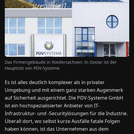
NEWS
ÜBER
UNS
EN
DE
FR
ES
IT
NL
PL
HU
Das Firmengebäude in Niedersachsen: In Goslar ist der
Hauptsitz von PDV-Systeme
KONTAKT
Es ist alles deutlich komplexer als in privater
ZU
Umgebung und mit einem ganz starken Augenmerk
UNS
auf Sicherheit ausgerichtet. Die PDV-Systeme GmbH
ist ein hochspezialisierter Anbieter von IT-
Infrastruktur- und -Securitylösungen für die Industrie.
Überall dort, wo selbst kurze Ausfälle fatale Folgen
haben können, ist das Unternehmen aus dem