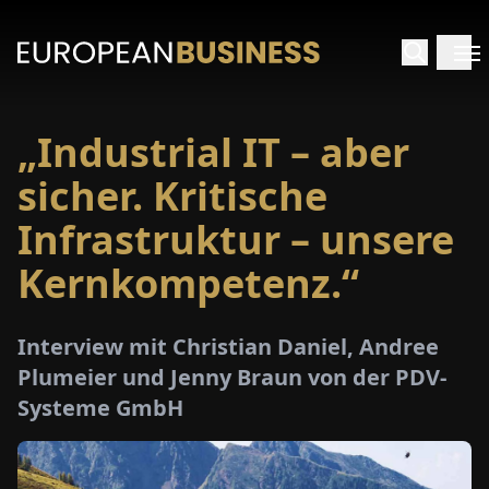
„Industrial IT – aber
ARTSEITE
sicher. Kritische
TERVIEWS
Infrastruktur – unsere
Kernkompetenz.“
MENWELTEN
PECIALS
Interview mit Christian Daniel, Andree
Plumeier und Jenny Braun von der PDV-
E-
Systeme GmbH
PAPER
MESSEN