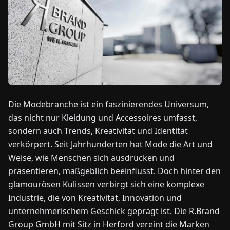
NEWS
ÜBER
UNS
EN
DE
FR
ES
IT
NL
PL
HU
Die Modebranche ist ein faszinierendes Universum,
das nicht nur Kleidung und Accessoires umfasst,
sondern auch Trends, Kreativität und Identität
KONTAKT
verkörpert. Seit Jahrhunderten hat Mode die Art und
ZU
UNS
Weise, wie Menschen sich ausdrücken und
präsentieren, maßgeblich beeinflusst. Doch hinter den
glamourösen Kulissen verbirgt sich eine komplexe
Industrie, die von Kreativität, Innovation und
unternehmerischem Geschick geprägt ist. Die R.Brand
Group GmbH mit Sitz in Herford vereint die Marken