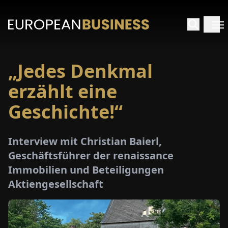
„Jedes Denkmal
ARTSEITE
erzählt eine
TERVIEWS
Geschichte!“
MENWELTEN
Interview mit Christian Baierl,
Geschäftsführer der renaissance
PECIALS
Immobilien und Beteiligungen
Aktiengesellschaft
E-
PAPER
MESSEN