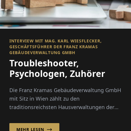
INTERVIEW MIT MAG. KARL WIESFLECKER,
GESCHÄFTSFÜHRER DER FRANZ KRAMAS
GEBÄUDEVERWALTUNG GMBH
Troubleshooter,
Psychologen, Zuhörer
Die Franz Kramas Gebäudeverwaltung GmbH
mit Sitz in Wien zählt zu den
traditionsreichsten Hausverwaltungen der
Stadt. Seit fast einem Jahrhundert betreut...
MEHR LESEN