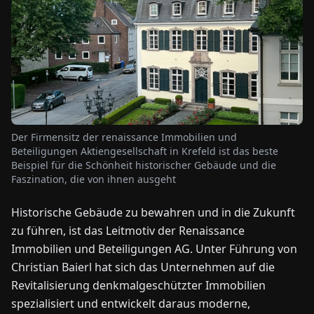
NEWS
ÜBER
UNS
EN
DE
FR
ES
IT
NL
PL
HU
Der Firmensitz der renaissance Immobilien und
Beteiligungen Aktiengesellschaft in Krefeld ist das beste
Beispiel für die Schönheit historischer Gebäude und die
Faszination, die von ihnen ausgeht
KONTAKT
ZU
UNS
Historische Gebäude zu bewahren und in die Zukunft
zu führen, ist das Leitmotiv der Renaissance
Immobilien und Beteiligungen AG. Unter Führung von
Christian Baierl hat sich das Unternehmen auf die
Revitalisierung denkmalgeschützter Immobilien
spezialisiert und entwickelt daraus moderne,