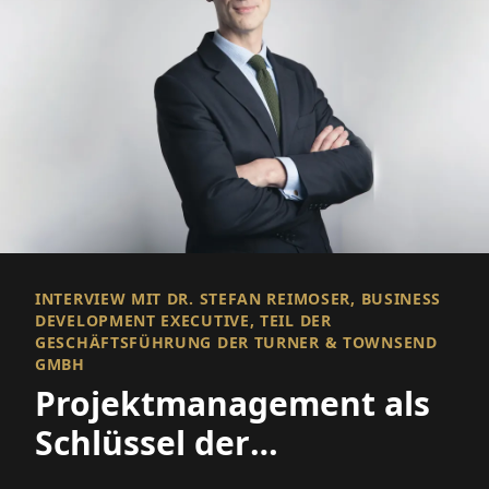
INTERVIEW MIT DR. STEFAN REIMOSER, BUSINESS
DEVELOPMENT EXECUTIVE, TEIL DER
GESCHÄFTSFÜHRUNG DER TURNER & TOWNSEND
GMBH
Projektmanagement als
Schlüssel der
Bauwirtschaft