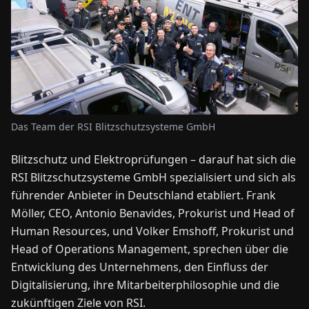
NEWS
ÜBER
UNS
Das Team der RSI Blitzschutzsysteme GmbH
EN
DE
FR
ES
IT
NL
PL
HU
Blitzschutz und Elektroprüfungen – darauf hat sich die
RSI Blitzschutzsysteme GmbH spezialisiert und sich als
KONTAKT
ZU
führender Anbieter in Deutschland etabliert. Frank
UNS
Möller, CEO, Antonio Benavides, Prokurist und Head of
Human Resources, und Volker Emshoff, Prokurist und
Head of Operations Management, sprechen über die
Entwicklung des Unternehmens, den Einfluss der
Digitalisierung, ihre Mitarbeiterphilosophie und die
zukünftigen Ziele von RSI.