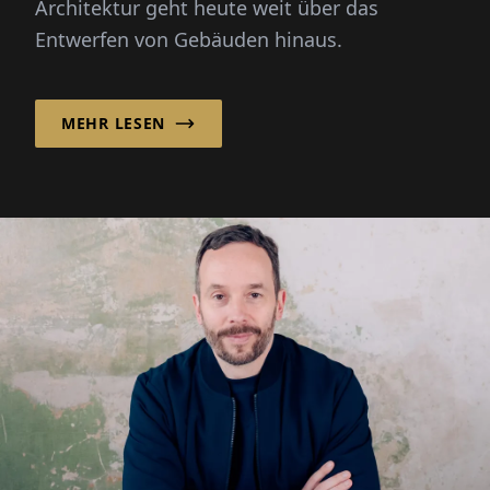
Architektur geht heute weit über das
Gemeinschaft zu
Entwerfen von Gebäuden hinaus.
stärken!“
MEHR LESEN