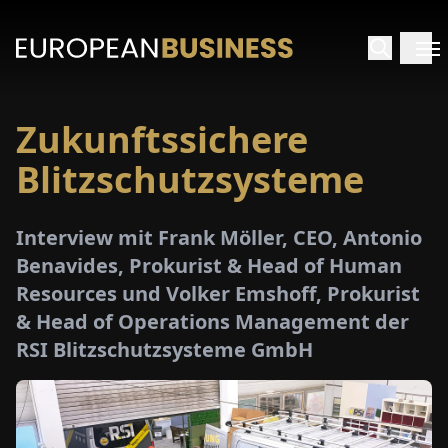
Zukunftssichere
ARTSEITE
Blitzschutzsysteme
TERVIEWS
Interview mit Frank Möller, CEO, Antonio
MENWELTEN
Benavides, Prokurist & Head of Human
Resources und Volker Emshoff, Prokurist
PECIALS
& Head of Operations Management der
RSI Blitzschutzsysteme GmbH
E-
PAPER
MESSEN