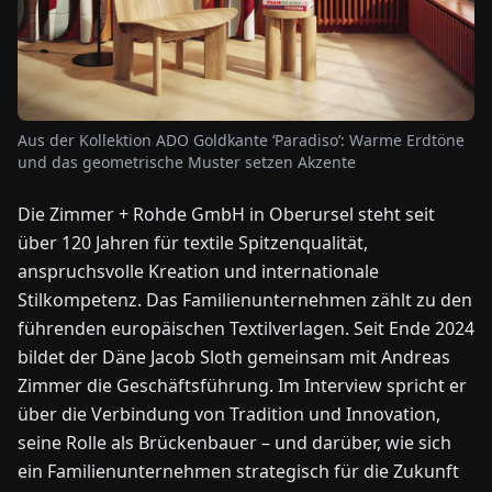
NEWS
ÜBER
Aus der Kollektion ADO Goldkante ‘Paradiso’: Warme Erdtöne
UNS
und das geometrische Muster setzen Akzente
Die Zimmer + Rohde GmbH in Oberursel steht seit
EN
DE
FR
ES
IT
NL
PL
HU
über 120 Jahren für textile Spitzenqualität,
anspruchsvolle Kreation und internationale
KONTAKT
Stilkompetenz. Das Familienunternehmen zählt zu den
ZU
führenden europäischen Textilverlagen. Seit Ende 2024
UNS
bildet der Däne Jacob Sloth gemeinsam mit Andreas
Zimmer die Geschäftsführung. Im Interview spricht er
über die Verbindung von Tradition und Innovation,
seine Rolle als Brückenbauer – und darüber, wie sich
ein Familienunternehmen strategisch für die Zukunft