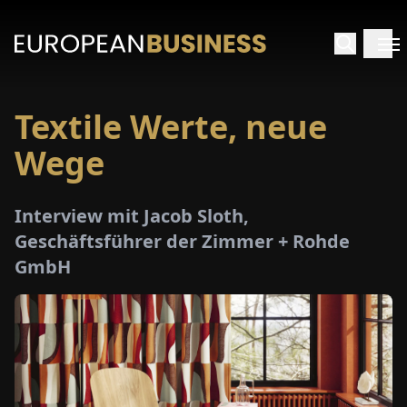
Textile Werte, neue
ARTSEITE
Wege
TERVIEWS
Interview mit Jacob Sloth,
MENWELTEN
Geschäftsführer der Zimmer + Rohde
GmbH
PECIALS
E-
PAPER
MESSEN