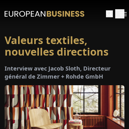
Valeurs textiles,
ACCUEIL
nouvelles directions
TRETIENS
Interview avec Jacob Sloth, Directeur
PERÇUS
général de Zimmer + Rohde GmbH
PÉCIAUX
E-
PAPIER
SALONS