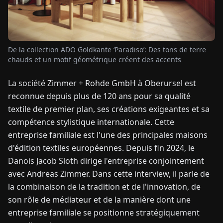
TUALITÉS
De la collection ADO Goldkante ‘Paradiso’: Des tons de terre
À
chauds et un motif géométrique créent des accents
PROPOS
La société Zimmer + Rohde GmbH à Oberursel est
reconnue depuis plus de 120 ans pour sa qualité
EN
DE
FR
ES
IT
NL
PL
HU
textile de premier plan, ses créations exigeantes et sa
compétence stylistique internationale. Cette
CONTACTEZ-
entreprise familiale est l'une des principales maisons
NOUS
d'édition textiles européennes. Depuis fin 2024, le
Danois Jacob Sloth dirige l'entreprise conjointement
avec Andreas Zimmer. Dans cette interview, il parle de
la combinaison de la tradition et de l'innovation, de
son rôle de médiateur et de la manière dont une
entreprise familiale se positionne stratégiquement