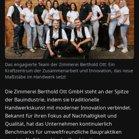
NEWS
ÜBER
UNS
EN
DE
FR
ES
IT
NL
PL
HU
Das engagierte Team der Zimmerei Berthold Ott: Ein
Kraftzentrum der Zusammenarbeit und Innovation, das neue
Maßstäbe im Handwerk setzt
KONTAKT
ZU
Die Zimmerei Berthold Ott GmbH steht an der Spitze
UNS
der Bauindustrie, indem sie traditionelle
Handwerkskunst mit moderner Innovation verbindet.
Bekannt für ihren Fokus auf Nachhaltigkeit und
Qualität, hat das Unternehmen kontinuierlich
Benchmarks für umweltfreundliche Baupraktiken