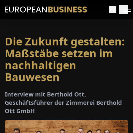
Die Zukunft gestalten:
ARTSEITE
Maßstäbe setzen im
TERVIEWS
nachhaltigen
Bauwesen
MENWELTEN
PECIALS
Interview mit Berthold Ott,
Geschäftsführer der Zimmerei Berthold
E-
Ott GmbH
PAPER
MESSEN