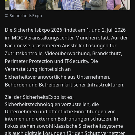
© SicherheitsExpo
NEWS
Die SicherheitsExpo 2026 findet am 1. und 2. Juli 2026
ÜBER
im MOC Veranstaltungscenter München statt. Auf der
UNS
Fachmesse präsentieren Aussteller Lösungen für
Zutrittskontrolle, Videoüberwachung, Brandschutz,
EN
DE
FR
ES
IT
NL
PL
HU
Perimeter Protection und IT-Security. Die
Veranstaltung richtet sich an
Sicherheitsverantwortliche aus Unternehmen,
KONTAKT
Behörden und Betreibern kritischer Infrastrukturen.
ZU
UNS
Ziel der SicherheitsExpo ist es,
Sicherheitstechnologien vorzustellen, die
Unternehmen und öffentliche Einrichtungen vor
internen und externen Bedrohungen schützen. Im
Fokus stehen sowohl klassische Sicherheitssysteme
als auch digitale Lösungen für den Schutz vernetzter