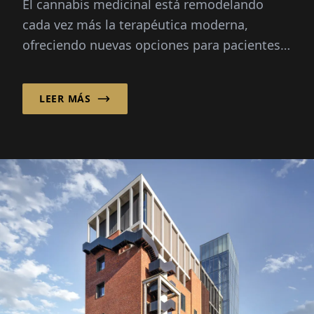
El cannabis medicinal está remodelando
cannabis medicinal
cada vez más la terapéutica moderna,
ofreciendo nuevas opciones para pacientes
con dolor crónico, cáncer y otras
condiciones severas...
LEER MÁS