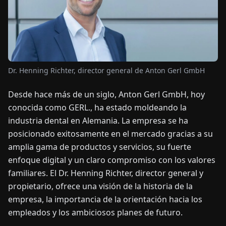
OTICIAS
ACERCA
DE
Dr. Henning Richter, director general de Anton Gerl GmbH
Desde hace más de un siglo, Anton Gerl GmbH, hoy
EN
DE
FR
ES
IT
NL
PL
HU
conocida como GERL., ha estado moldeando la
industria dental en Alemania. La empresa se ha
CONTÁCTENOS
posicionado exitosamente en el mercado gracias a su
amplia gama de productos y servicios, su fuerte
enfoque digital y un claro compromiso con los valores
familiares. El Dr. Henning Richter, director general y
propietario, ofrece una visión de la historia de la
empresa, la importancia de la orientación hacia los
empleados y los ambiciosos planes de futuro.