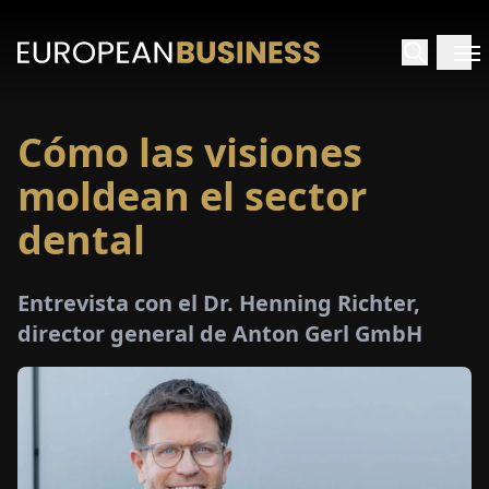
Cómo las visiones
INICIO
moldean el sector
TREVISTAS
dental
SPECTIVAS
Entrevista con el Dr. Henning Richter,
director general de Anton Gerl GmbH
PECIALES
E-
PAPEL
FERIAS