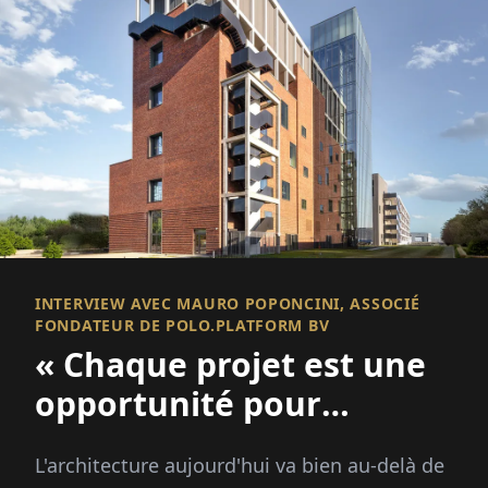
INTERVIEW AVEC MAURO POPONCINI, ASSOCIÉ
FONDATEUR DE POLO.PLATFORM BV
« Chaque projet est une
opportunité pour
améliorer un lieu et
L'architecture aujourd'hui va bien au-delà de
renforcer une