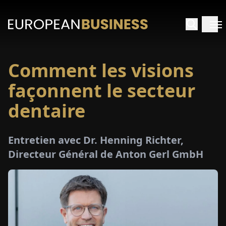
Comment les visions
ACCUEIL
façonnent le secteur
TRETIENS
dentaire
PERÇUS
Entretien avec Dr. Henning Richter,
Directeur Général de Anton Gerl GmbH
PÉCIAUX
E-
PAPIER
SALONS