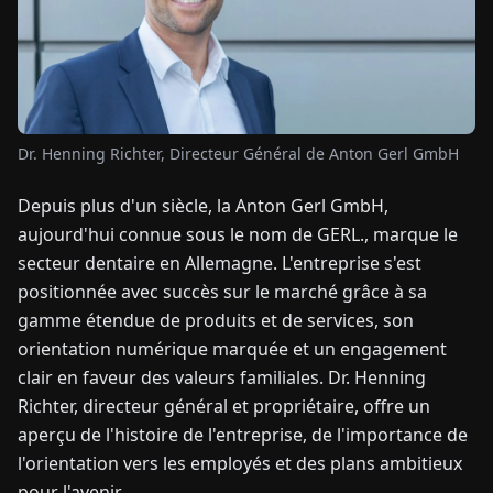
TUALITÉS
À
PROPOS
Dr. Henning Richter, Directeur Général de Anton Gerl GmbH
Depuis plus d'un siècle, la Anton Gerl GmbH,
EN
DE
FR
ES
IT
NL
PL
HU
aujourd'hui connue sous le nom de GERL., marque le
secteur dentaire en Allemagne. L'entreprise s'est
CONTACTEZ-
positionnée avec succès sur le marché grâce à sa
NOUS
gamme étendue de produits et de services, son
orientation numérique marquée et un engagement
clair en faveur des valeurs familiales. Dr. Henning
Richter, directeur général et propriétaire, offre un
aperçu de l'histoire de l'entreprise, de l'importance de
l'orientation vers les employés et des plans ambitieux
pour l'avenir.