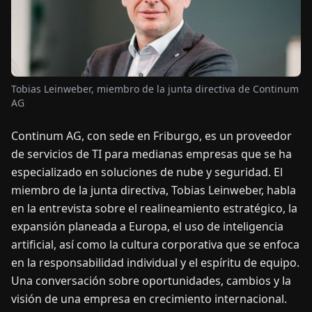
OTICIAS
ACERCA
Tobias Leinweber, miembro de la junta directiva de Continum
DE
AG
Continum AG, con sede en Friburgo, es un proveedor
EN
DE
FR
ES
IT
NL
PL
HU
de servicios de TI para medianas empresas que se ha
especializado en soluciones de nube y seguridad. El
CONTÁCTENOS
miembro de la junta directiva, Tobias Leinweber, habla
en la entrevista sobre el realineamiento estratégico, la
expansión planeada a Europa, el uso de inteligencia
artificial, así como la cultura corporativa que se enfoca
en la responsabilidad individual y el espíritu de equipo.
Una conversación sobre oportunidades, cambios y la
visión de una empresa en crecimiento internacional.