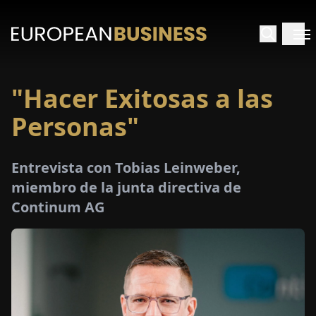
"Hacer Exitosas a las
INICIO
Personas"
TREVISTAS
Entrevista con Tobias Leinweber,
SPECTIVAS
miembro de la junta directiva de
Continum AG
PECIALES
E-
PAPEL
FERIAS