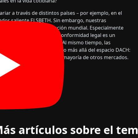
ales en la vida cotidiana?
riar a través de distintos países – por ejemplo, en el
dor saliente ELSBETH. Sin embargo, nuestras
das para una implementación mundial. Especialmente
de nuestra intransigente conformidad legal es un
 permanecen localmente. Al mismo tiempo, las
n un fuerte efecto normativo más allá del espacio DACH:
lidad, también lo será en la mayoría de otros mercados.
ás artículos sobre el te