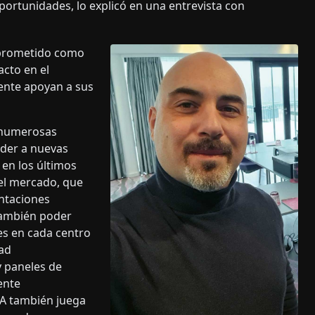
portunidades, lo explicó en una entrevista con
mprometido como
cto en el
ente apoyan a sus
y numerosas
eder a nuevas
en los últimos
el mercado, que
ntaciones
también poder
es en cada centro
dad
 paneles de
ente
IA también juega