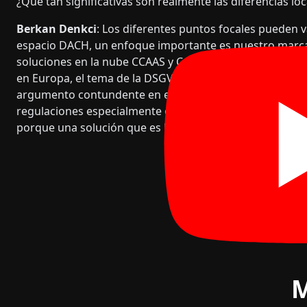
¿Qué tan significativas son realmente las diferencias loc
Berkan Denkci
: Los diferentes puntos focales pueden va
espacio DACH, un enfoque importante es nuestro marca
soluciones en la nube CCAAS y CxENGAGE están diseña
en Europa, el tema de la DSGVO también es crucial, don
argumento contundente en el mercado: Nuestros nodos
regulaciones especialmente estrictas de Alemania tiene
porque una solución que es legal aquí, con alta probabi
M