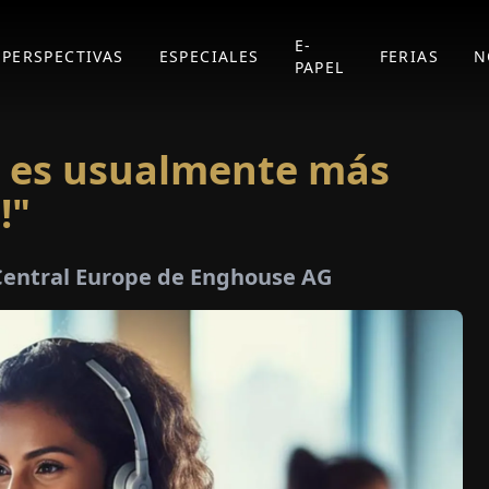
E-
PERSPECTIVAS
ESPECIALES
FERIAS
N
PAPEL
e es usualmente más
!"
 Central Europe de Enghouse AG