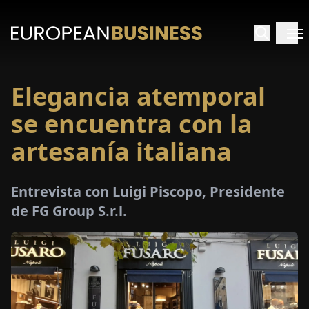
Elegancia atemporal
INICIO
se encuentra con la
TREVISTAS
artesanía italiana
SPECTIVAS
Entrevista con Luigi Piscopo, Presidente
de FG Group S.r.l.
PECIALES
E-
PAPEL
FERIAS