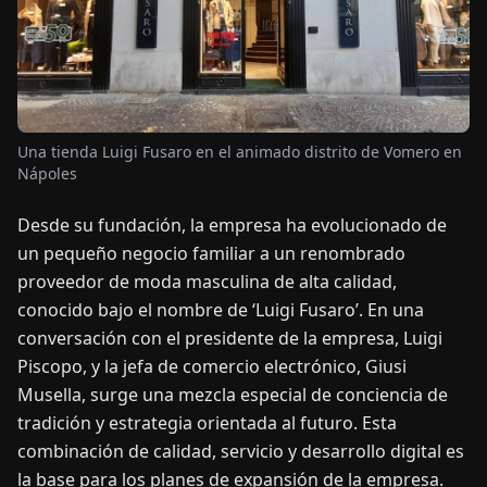
OTICIAS
ACERCA
DE
Una tienda Luigi Fusaro en el animado distrito de Vomero en
Nápoles
EN
DE
FR
ES
IT
NL
PL
HU
Desde su fundación, la empresa ha evolucionado de
un pequeño negocio familiar a un renombrado
proveedor de moda masculina de alta calidad,
CONTÁCTENOS
conocido bajo el nombre de ‘Luigi Fusaro’. En una
conversación con el presidente de la empresa, Luigi
Piscopo, y la jefa de comercio electrónico, Giusi
Musella, surge una mezcla especial de conciencia de
tradición y estrategia orientada al futuro. Esta
combinación de calidad, servicio y desarrollo digital es
la base para los planes de expansión de la empresa.