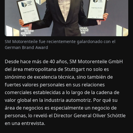
OTICIAS
ACERCA
DE
SM Motorenteile fue recientemente galardonado con el
German Brand Award
EN
DE
FR
ES
IT
NL
PL
HU
Desde hace más de 40 años, SM Motorenteile GmbH
del área metropolitana de Stuttgart no solo es
sinónimo de excelencia técnica, sino también de
CONTÁCTENOS
fuertes valores personales en sus relaciones
comerciales establecidas a lo largo de la cadena de
valor global en la industria automotriz. Por qué su
área de negocios es especialmente un negocio de
personas, lo reveló el Director General Oliver Schöttle
en una entrevista.