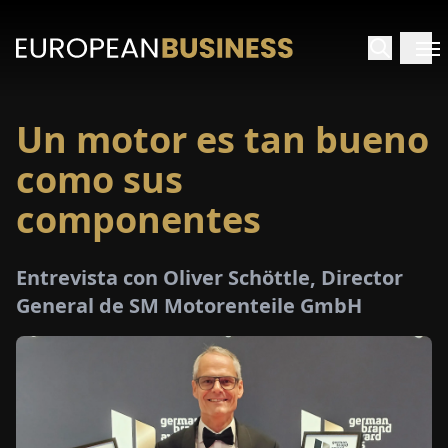
Un motor es tan bueno
INICIO
como sus
TREVISTAS
componentes
SPECTIVAS
Entrevista con Oliver Schöttle, Director
General de SM Motorenteile GmbH
PECIALES
E-
PAPEL
FERIAS