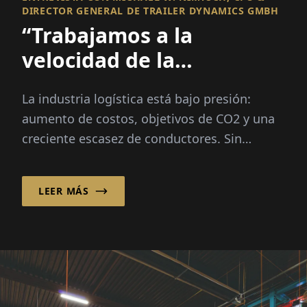
DIRECTOR GENERAL DE TRAILER DYNAMICS GMBH
“Trabajamos a la
velocidad de la
innovación –
La industria logística está bajo presión:
Lamentablemente la
aumento de costos, objetivos de CO2 y una
burocracia no”
creciente escasez de conductores. Sin
embargo, Michael W. Nimtsch cree
firmemente en un...
LEER MÁS