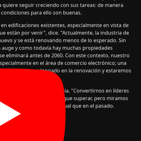
sa quiere seguir creciendo con sus tareas: de manera
 condiciones para ello son buenas.
en edificaciones existentes, especialmente en vista de
ue están por venir", dice. "Actualmente, la industria de
 nuevo y se está renovando menos de lo esperado. Sin
n auge y como todavía hay muchas propiedades
se eliminará antes de 2060. Con este contexto, nuestro
especialmente en el área de comercio electrónico; una
 con un boom prolongado en la renovación y estaremos
la región DACH y en Francia. "Convertirnos en líderes
 Rose. "Hay varios desafíos que superar, pero miramos
r nuestros objetivos, al igual que en el pasado.