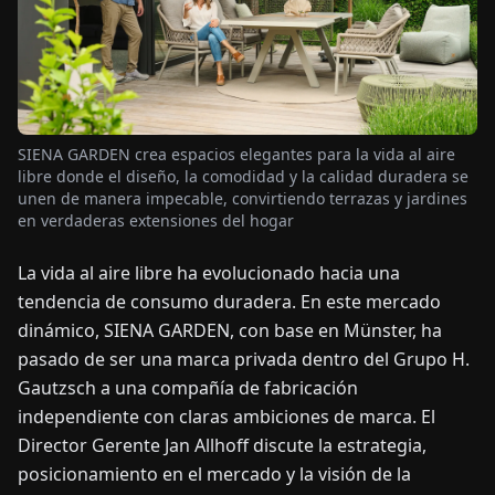
OTICIAS
ACERCA
DE
SIENA GARDEN crea espacios elegantes para la vida al aire
libre donde el diseño, la comodidad y la calidad duradera se
unen de manera impecable, convirtiendo terrazas y jardines
EN
DE
FR
ES
IT
NL
PL
HU
en verdaderas extensiones del hogar
La vida al aire libre ha evolucionado hacia una
CONTÁCTENOS
tendencia de consumo duradera. En este mercado
dinámico, SIENA GARDEN, con base en Münster, ha
pasado de ser una marca privada dentro del Grupo H.
Gautzsch a una compañía de fabricación
independiente con claras ambiciones de marca. El
Director Gerente Jan Allhoff discute la estrategia,
posicionamiento en el mercado y la visión de la