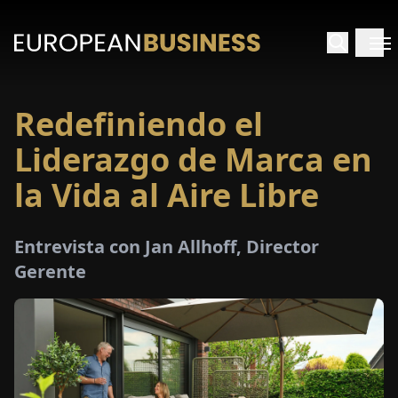
Redefiniendo el
INICIO
Liderazgo de Marca en
TREVISTAS
la Vida al Aire Libre
SPECTIVAS
Entrevista con Jan Allhoff, Director
Gerente
PECIALES
E-
PAPEL
FERIAS