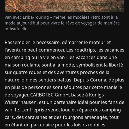
TUALITÉS
Van avec Eriba-Touring – même les modèles rétro sont à la
mode aujourd'hui pour vivre le rêve de voyager de manière
individuelle
À
PROPOS
Rassembler le nécessaire, démarrer le moteur et
l'aventure peut commencer. Les roadtrips, les vacances
EN
DE
FR
ES
IT
NL
PL
HU
en camping ou la vie en van - les vacances dans une
maison roulante sont à la mode, symbolisent la liberté
sur quatre roues et des aventures proches de la
CONTACTEZ-
nature loin des sentiers battus. Depuis Corona, de plus
NOUS
en plus de personnes sont séduites par cette manière
de voyager. CARBOTEC GmbH, basée à Königs
Wusterhausen, est un partenaire idéal pour les fans de
vanlife. L'entreprise vend, loue et répare des camping-
cars, des caravanes et des fourgons aménagés, tout
en étant un partenaire pour les loisirs mobiles.