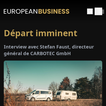
Départ imminent
ACCUEIL
Interview avec Stefan Faust, directeur
TRETIENS
général de CARBOTEC GmbH
PERÇUS
PÉCIAUX
E-
PAPIER
SALONS