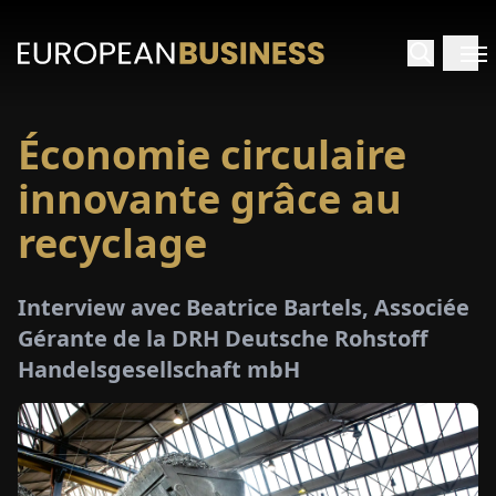
Économie circulaire
ACCUEIL
innovante grâce au
TRETIENS
recyclage
PERÇUS
Interview avec Beatrice Bartels, Associée
Gérante de la DRH Deutsche Rohstoff
PÉCIAUX
Handelsgesellschaft mbH
E-
PAPIER
SALONS