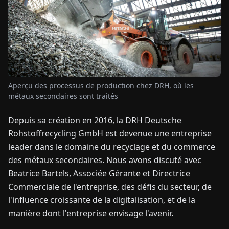
TUALITÉS
À
PROPOS
Aperçu des processus de production chez DRH, où les
métaux secondaires sont traités
EN
DE
FR
ES
IT
NL
PL
HU
Depuis sa création en 2016, la DRH Deutsche
Rohstoffrecycling GmbH est devenue une entreprise
CONTACTEZ-
NOUS
leader dans le domaine du recyclage et du commerce
des métaux secondaires. Nous avons discuté avec
Beatrice Bartels, Associée Gérante et Directrice
Commerciale de l'entreprise, des défis du secteur, de
l'influence croissante de la digitalisation, et de la
manière dont l'entreprise envisage l'avenir.