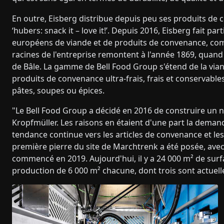
En outre, Eisberg distribue depuis peu ses produits de
‘hubers: snack it – love it!’. Depuis 2016, Eisberg fait p
européens de viande et de produits de convenance, com
racines de l'entreprise remontent à l'année 1869, quand 
de Bâle. La gamme de Bell Food Group s'étend de la viande
produits de convenance ultra-frais, frais et conservabl
pâtes, soupes ou épices.
"Le Bell Food Group a décidé en 2016 de construire un 
Kropfmüller. Les raisons en étaient d'une part la deman
tendance continue vers les articles de convenance et le
première pierre du site de Marchtrenk a été posée, avec
commencé en 2019. Aujourd'hui, il y a 24 000 m² de surf
production de 6 000 m² chacune, dont trois sont actuell