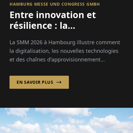
HAMBURG MESSE UND CONGRESS GMBH
Entre innovation et
résilience : la
Wirtschaftsforum
La SMM 2026 à Hambourg illustre comment
maritime se réinvente
la digitalisation, les nouvelles technologies
et des chaînes d'approvisionnement
résilientes façonnent la Wirtschaftsforum
maritime et son avenir.
EN SAVOIR PLUS