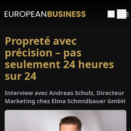
Propreté avec
ACCUEIL
précision – pas
TRETIENS
seulement 24 heures
sur 24
PERÇUS
PÉCIAUX
Interview avec Andreas Schulz, Directeur
Marketing chez Elma Schmidbauer GmbH
E-
PAPIER
SALONS