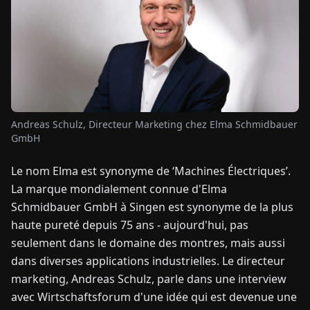
TUALITÉS
À
PROPOS
Andreas Schulz, Directeur Marketing chez Elma Schmidbauer
EN
DE
FR
ES
IT
NL
PL
HU
GmbH
Le nom Elma est synonyme de ‘Machines Électriques’.
CONTACTEZ-
La marque mondialement connue d'Elma
NOUS
Schmidbauer GmbH à Singen est synonyme de la plus
haute pureté depuis 75 ans - aujourd'hui, pas
seulement dans le domaine des montres, mais aussi
dans diverses applications industrielles. Le directeur
marketing, Andreas Schulz, parle dans une interview
avec Wirtschaftsforum d'une idée qui est devenue une