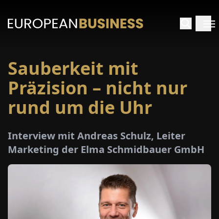
Sauberkeit mit
ARTSEITE
Präzision – nicht nur
TERVIEWS
rund um die Uhr
MENWELTEN
Interview mit Andreas Schulz, Leiter
Marketing der Elma Schmidbauer GmbH
PECIALS
E-
PAPER
MESSEN