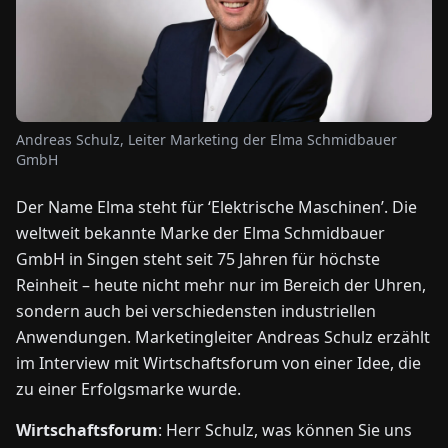
NEWS
ÜBER
UNS
Andreas Schulz, Leiter Marketing der Elma Schmidbauer
GmbH
EN
DE
FR
ES
IT
NL
PL
HU
Der Name Elma steht für ‘Elektrische Maschinen’. Die
weltweit bekannte Marke der Elma Schmidbauer
GmbH in Singen steht seit 75 Jahren für höchste
KONTAKT
ZU
Reinheit – heute nicht mehr nur im Bereich der Uhren,
UNS
sondern auch bei verschiedensten industriellen
Anwendungen. Marketingleiter Andreas Schulz erzählt
im Interview mit Wirtschaftsforum von einer Idee, die
zu einer Erfolgsmarke wurde.
Wirtschaftsforum
: Herr Schulz, was können Sie uns