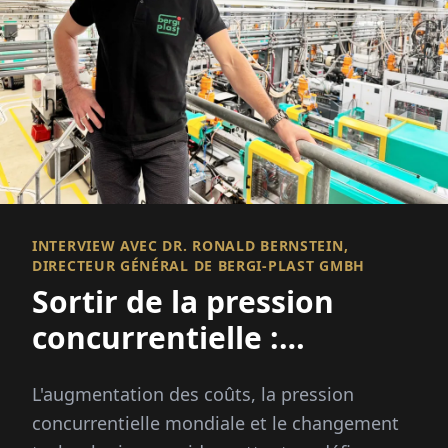
INTERVIEW AVEC DR. RONALD BERNSTEIN,
DIRECTEUR GÉNÉRAL DE BERGI-PLAST GMBH
Sortir de la pression
concurrentielle :
Automatisation,
L'augmentation des coûts, la pression
diversification, avancer
concurrentielle mondiale et le changement