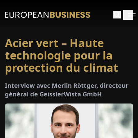
Acier vert – Haute
ACCUEIL
technologie pour la
TRETIENS
protection du climat
PERÇUS
Interview avec Merlin Röttger, directeur
général de GeisslerWista GmbH
PÉCIAUX
E-
PAPIER
SALONS