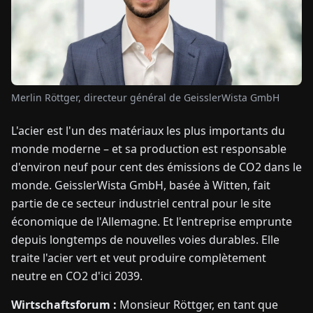
TUALITÉS
À
PROPOS
Merlin Röttger, directeur général de GeisslerWista GmbH
L'acier est l'un des matériaux les plus importants du
EN
DE
FR
ES
IT
NL
PL
HU
monde moderne – et sa production est responsable
d'environ neuf pour cent des émissions de CO2 dans le
CONTACTEZ-
monde. GeisslerWista GmbH, basée à Witten, fait
NOUS
partie de ce secteur industriel central pour le site
économique de l'Allemagne. Et l'entreprise emprunte
depuis longtemps de nouvelles voies durables. Elle
traite l'acier vert et veut produire complètement
neutre en CO2 d'ici 2039.
Wirtschaftsforum :
Monsieur Röttger, en tant que