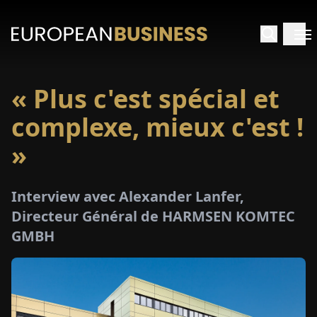
« Plus c'est spécial et
ACCUEIL
complexe, mieux c'est !
TRETIENS
»
PERÇUS
Interview avec Alexander Lanfer,
Directeur Général de HARMSEN KOMTEC
PÉCIAUX
GMBH
E-
PAPIER
SALONS