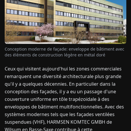
TUALITÉS
À
PROPOS
Conception moderne de façade: enveloppe de bâtiment avec
des éléments de construction légère en métal doré
EN
DE
FR
ES
IT
NL
PL
HU
Ceux qui visitent aujourd'hui les zones commerciales
remarquent une diversité architecturale plus grande
CONTACTEZ-
NOUS
qu'il y a quelques décennies. En particulier dans la
conception des façades, il y a eu un passage d'une
couverture uniforme en tôle trapézoïdale à des
enveloppes de bâtiment multifonctionnelles. Avec des
systèmes modernes tels que les façades ventilées
suspendues (VHF), HARMSEN KOMTEC GMBH de
Wilsum en Basse-Saxe contribue à cette