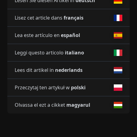
Lesen Sie diesen Artikel in
deutsch
Lisez cet article dans
français
Lea este artículo en
español
Leggi questo articolo
italiano
Lees dit artikel in
nederlands
Przeczytaj ten artykuł w
polski
Olvassa el ezt a cikket
magyarul