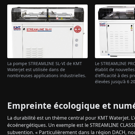
La pompe STREAMLINE SL-VI de KMT
Le STREAMLINE PRO
Waterjet est utilisée dans de
établit de nouvelle
nombreuses applications industrielles.
d'efficacité à des p
élevées jusqu'à 6 2
Empreinte écologique et num
La durabilité est un thème central pour KMT Waterjet. L'
écoénergétiques. Un exemple est le STREAMLINE CLASSIC
subvention. « Particulièrement dans la région DACH, n