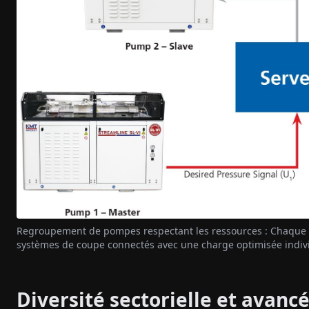
Regroupement de pompes respectant les ressources : Chaque po
systèmes de coupe connectés avec une charge optimisée indiv
Diversité sectorielle et avan