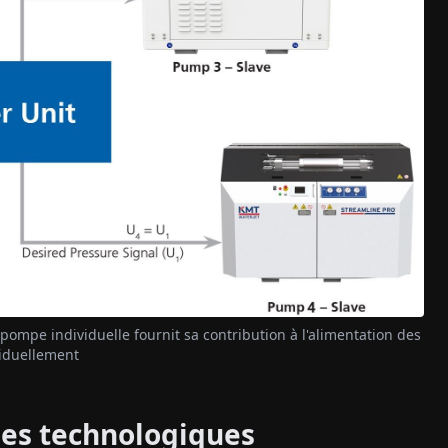
mpe individuelle fournit sa contribution à l'alimentation des
iduellement
cées technologiques