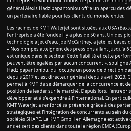
L'entreprise révolutionne l'industrie par des technologie
général Alexis Hadzipapantoniou offre un aperçu des déci
un partenaire fiable pour les clients du monde entier.
Les racines de KMT Waterjet sont situées aux USA (Baxte
l'entreprise a été fondée il y a plus de 50 ans. Un des pi
technologie à jet d'eau, Joe McCartney, a jeté les bases 
« Nos pompes atteignent des pressions allant jusqu'à 6 
est unique dans le secteur. Cette fiabilité et cette perf
peuvent être égalées par aucun concurrent », souligne A
Hadzipapantoniou, qui occupe un poste de direction dan
depuis 2017 et est directeur général depuis avril 2023. 
permet à KMT de se démarquer de la concurrence et de
position de leader sur le marché. Depuis lors, l'entrepri
développer et à s'expandre à l'international. En particul
KMT Waterjet a renforcé sa présence grâce à des parten
stratégiques et l'intégration de concurrents au sein du
sociétés SHAPE. La KMT GmbH en Allemagne est active 
ans et sert des clients dans toute la région EMEA (Euro