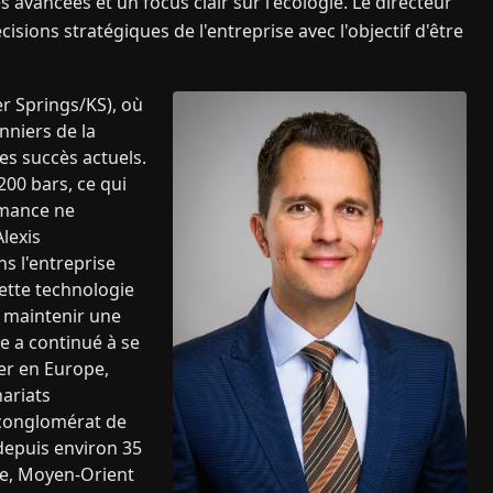
s avancées et un focus clair sur l'écologie. Le directeur
sions stratégiques de l'entreprise avec l'objectif d'être
r Springs/KS), où
onniers de la
des succès actuels.
200 bars, ce qui
ormance ne
lexis
s l'entreprise
Cette technologie
 maintenir une
se a continué à se
ier en Europe,
ariats
 conglomérat de
depuis environ 35
pe, Moyen-Orient