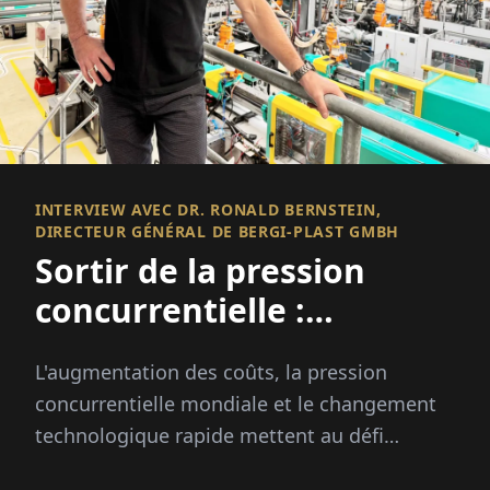
INTERVIEW AVEC DR. RONALD BERNSTEIN,
DIRECTEUR GÉNÉRAL DE BERGI-PLAST GMBH
Sortir de la pression
concurrentielle :
Automatisation,
L'augmentation des coûts, la pression
diversification, avancer
concurrentielle mondiale et le changement
technologique rapide mettent au défi
l'industrie des plastiques. BERGI-PLAST