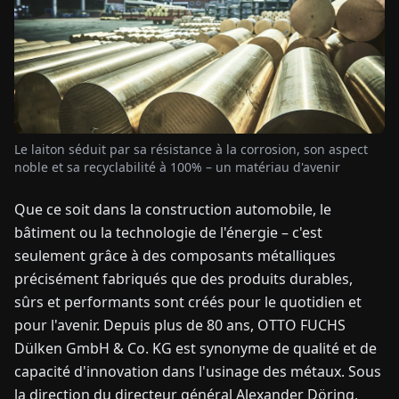
TUALITÉS
À
PROPOS
Le laiton séduit par sa résistance à la corrosion, son aspect
noble et sa recyclabilité à 100% – un matériau d'avenir
EN
DE
FR
ES
IT
NL
PL
HU
Que ce soit dans la construction automobile, le
bâtiment ou la technologie de l'énergie – c'est
CONTACTEZ-
NOUS
seulement grâce à des composants métalliques
précisément fabriqués que des produits durables,
sûrs et performants sont créés pour le quotidien et
pour l'avenir. Depuis plus de 80 ans, OTTO FUCHS
Dülken GmbH & Co. KG est synonyme de qualité et de
capacité d'innovation dans l'usinage des métaux. Sous
la direction du directeur général Alexander Döring,