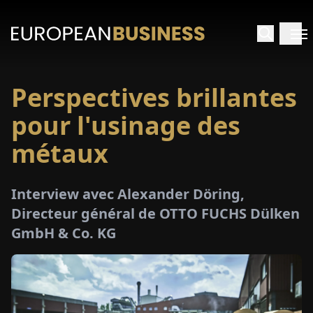
Perspectives brillantes
ACCUEIL
pour l'usinage des
TRETIENS
métaux
PERÇUS
Interview avec Alexander Döring,
Directeur général de OTTO FUCHS Dülken
PÉCIAUX
GmbH & Co. KG
E-
PAPIER
SALONS