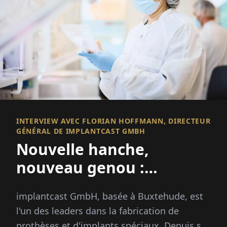
INTERVIEW AVEC FLORIAN HOFFMANN, DIRECTEUR
GÉNÉRAL DE IMPLANTCAST GMBH
Nouvelle hanche,
nouveau genou :
mobilité jusqu'à un âge
implantcast GmbH, basée à Buxtehude, est
avancé
l'un des leaders dans la fabrication de
prothèses et d'implants spéciaux. Depuis sa