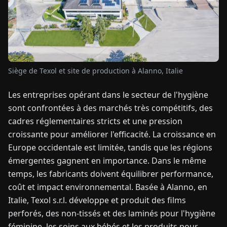
TUALITÉS
À
PROPOS
Siège de Texol et site de production à Alanno, Italie
Les entreprises opérant dans le secteur de l'hygiène
EN
DE
FR
ES
IT
NL
PL
HU
sont confrontées à des marchés très compétitifs, des
cadres réglementaires stricts et une pression
CONTACTEZ-
croissante pour améliorer l'efficacité. La croissance en
NOUS
Europe occidentale est limitée, tandis que les régions
émergentes gagnent en importance. Dans le même
temps, les fabricants doivent équilibrer performance,
coût et impact environnemental. Basée à Alanno, en
Italie, Texol s.r.l. développe et produit des films
perforés, des non-tissés et des laminés pour l'hygiène
féminine, les soins aux bébés et les produits pour