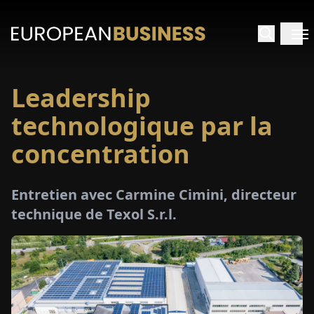
Leadership
ACCUEIL
technologique par la
TRETIENS
concentration
PERÇUS
Entretien avec Carmine Cimini, directeur
technique de Texol S.r.l.
PÉCIAUX
E-
PAPIER
SALONS