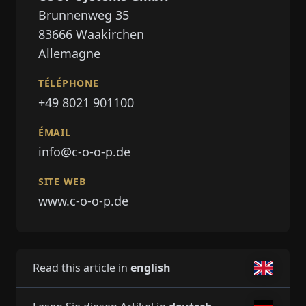
Brunnenweg 35
83666
Waakirchen
Allemagne
TÉLÉPHONE
+49 8021 901100
ÉMAIL
info@c-o-o-p.de
SITE WEB
www.c-o-o-p.de
Read this article in
english