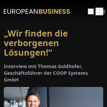
„Wir finden die
ARTSEITE
verborgenen
TERVIEWS
Lösungen!“
MENWELTEN
Interview mit Thomas Goldhofer,
Geschäftsführer der COOP Systems
PECIALS
GmbH
E-
PAPER
MESSEN