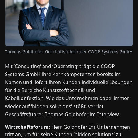
NEWS
ÜBER
UNS
Thomas Goldhofer, Geschäftsführer der COOP Systems GmbH
EN
DE
FR
ES
IT
NL
PL
HU
Mit ‘Consulting‘ and ‘Operating‘ trägt die COOP
Systems GmbH ihre Kernkompetenzen bereits im
KONTAKT
Namen und liefert ihren Kunden individuelle Lösungen
ZU
für die Bereiche Kunststofftechnik und
UNS
Kabelkonfektion. Wie das Unternehmen dabei immer
wieder auf ‘hidden solutions‘ stößt, verriet
Geschäftsführer Thomas Goldhofer im Interview.
Wirtschaftsforum:
Herr Goldhofer, Ihr Unternehmen
tritt an, um für seine Kunden ‘hidden solutions’ zu