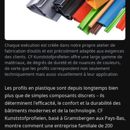
TUALITÉS
À
PROPOS
Chaque exécution est créée dans notre propre atelier de
fabrication d'outils et est précisément adaptée aux exigences
EN
DE
FR
ES
IT
NL
PL
HU
des clients. CF Kunststofprofielen offre une large gamme de
matériaux, de degrés de dureté et de nuances de couleurs,
de sorte que les profils correspondent non seulement
techniquement mais aussi visuellement à leur application
CONTACTEZ-
NOUS
Les profils en plastique sont depuis longtemps bien
plus que de simples composants discrets – ils
déterminent l'efficacité, le confort et la durabilité des
bâtiments modernes et de la technologie. CF
Kunststofprofielen, basé à Gramsbergen aux Pays-Bas,
montre comment une entreprise familiale de 200