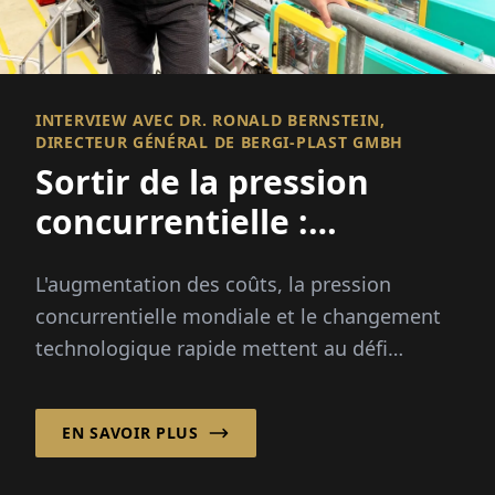
INTERVIEW AVEC DR. RONALD BERNSTEIN,
DIRECTEUR GÉNÉRAL DE BERGI-PLAST GMBH
Sortir de la pression
concurrentielle :
Automatisation,
L'augmentation des coûts, la pression
diversification, avancer
concurrentielle mondiale et le changement
technologique rapide mettent au défi
l'industrie des plastiques. BERGI-PLAST
GmbH...
EN SAVOIR PLUS