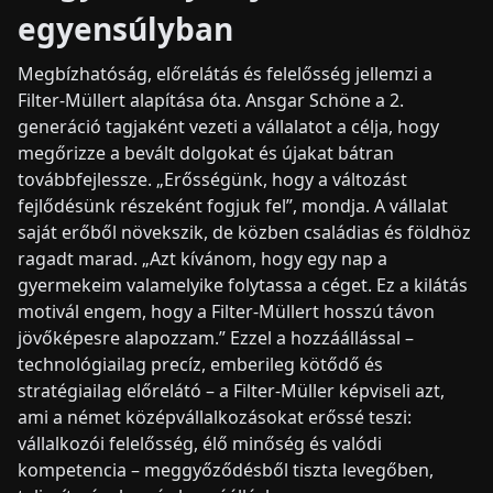
egyensúlyban
Megbízhatóság, előrelátás és felelősség jellemzi a
Filter-Müllert alapítása óta. Ansgar Schöne a 2.
generáció tagjaként vezeti a vállalatot a célja, hogy
megőrizze a bevált dolgokat és újakat bátran
továbbfejlessze. „Erősségünk, hogy a változást
fejlődésünk részeként fogjuk fel”, mondja. A vállalat
saját erőből növekszik, de közben családias és földhöz
ragadt marad. „Azt kívánom, hogy egy nap a
gyermekeim valamelyike folytassa a céget. Ez a kilátás
motivál engem, hogy a Filter-Müllert hosszú távon
jövőképesre alapozzam.” Ezzel a hozzáállással –
technológiailag precíz, emberileg kötődő és
stratégiailag előrelátó – a Filter-Müller képviseli azt,
ami a német középvállalkozásokat erőssé teszi:
vállalkozói felelősség, élő minőség és valódi
kompetencia – meggyőződésből tiszta levegőben,