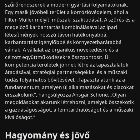
szűrőrendszerek a modern gyártási folyamatoknak.
Egy másik jövőbeli terület a korrózióvédelem, ahol a
Filter-Müller mélyíti műszaki szaktudását. A szűrés és a
megelőző karbantartás kombinálásával az ipari
létesítmények hosszú távon hatékonyabbá,
karbantartást igénylőbbé és környezetbarátabbá
válnak. A vállalat az organikus növekedésre és a
célzott együttműködésekre összpontosít. Új
kompetencia területek jönnek létre az tapasztalatok
átadásával, stratégiai partnerségekkel és a műszaki
tudás folyamatos bővítésével. „Tapasztalatunk az a
fundamentum, amelyen új alkalmazásokat és piacokat
erszakolunk”, hangsúlyozza Ansgar Schöne. „Olyan
megoldásokat akarunk létrehozni, amelyek összekötik
a gazdaságosságot, a fenntarthatóságot és a műszaki
kiválóságot.”
Hagyomány és jövő