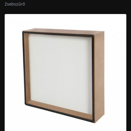
Zsebszűrő