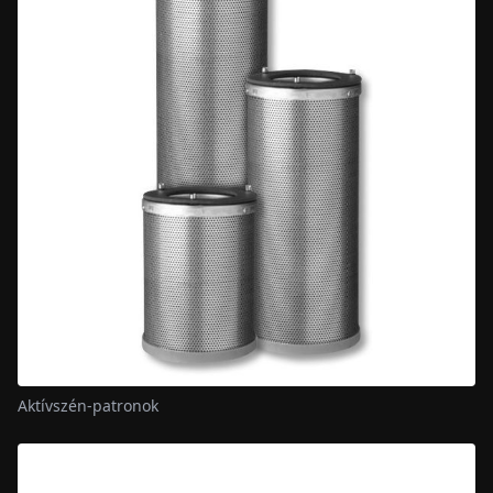
Aktívszén-patronok