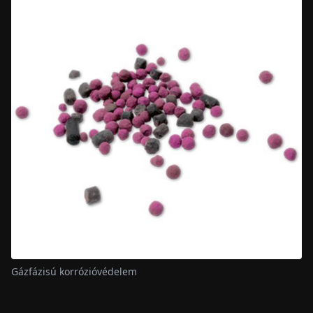
Gázfázisú korrózióvédelem