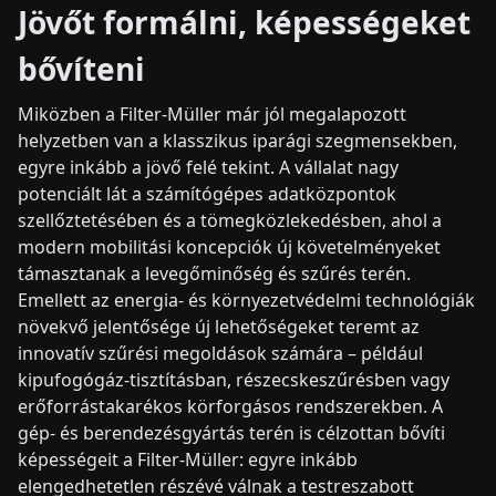
Jövőt formálni, képességeket
bővíteni
Miközben a Filter-Müller már jól megalapozott
helyzetben van a klasszikus iparági szegmensekben,
egyre inkább a jövő felé tekint. A vállalat nagy
potenciált lát a számítógépes adatközpontok
szellőztetésében és a tömegközlekedésben, ahol a
modern mobilitási koncepciók új követelményeket
támasztanak a levegőminőség és szűrés terén.
Emellett az energia- és környezetvédelmi technológiák
növekvő jelentősége új lehetőségeket teremt az
innovatív szűrési megoldások számára – például
kipufogógáz-tisztításban, részecskeszűrésben vagy
erőforrástakarékos körforgásos rendszerekben. A
gép- és berendezésgyártás terén is célzottan bővíti
képességeit a Filter-Müller: egyre inkább
elengedhetetlen részévé válnak a testreszabott