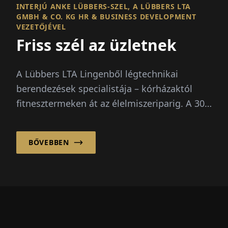
INTERJÚ ANKE LÜBBERS-SZEL, A LÜBBERS LTA
GMBH & CO. KG HR & BUSINESS DEVELOPMENT
VEZETŐJÉVEL
Friss szél az üzletnek
A Lübbers LTA Lingenből légtechnikai
berendezések specialistája – kórházaktól
fitnesztermeken át az élelmiszeriparig. A 30
évvel ezelőtt alapított családi vállalkozás...
BŐVEBBEN