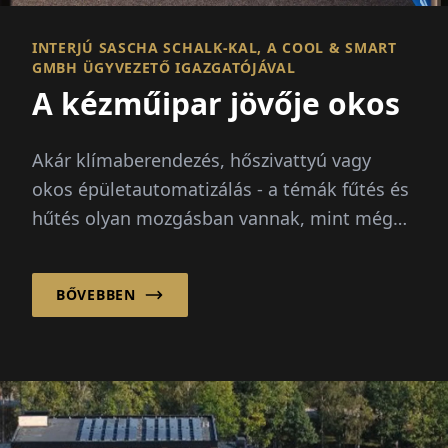
INTERJÚ SASCHA SCHALK-KAL, A COOL & SMART
GMBH ÜGYVEZETŐ IGAZGATÓJÁVAL
A kézműipar jövője okos
Akár klímaberendezés, hőszivattyú vagy
okos épületautomatizálás - a témák fűtés és
hűtés olyan mozgásban vannak, mint még
soha. Emelkedő energiaárak...
BŐVEBBEN