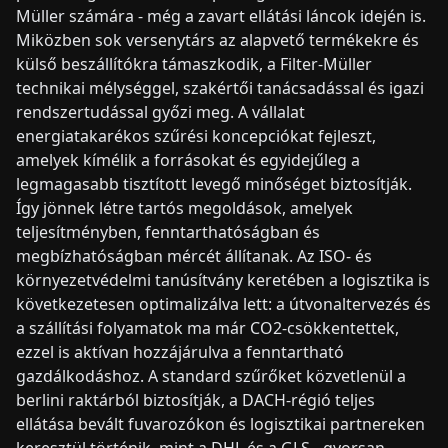
Müller számára - még a zavart ellátási láncok idején is.
Miközben sok versenytárs az alapvető termékekre és
külső beszállítókra támaszkodik, a Filter-Müller
technikai mélységgel, szakértői tanácsadással és igazi
rendszertudással győzi meg. A vállalat
energiatakarékos szűrési koncepciókat fejleszt,
amelyek kímélik a forrásokat és egyidejűleg a
legmagasabb tisztított levegő minőséget biztosítják.
Így jönnek létre tartós megoldások, amelyek
teljesítményben, fenntarthatóságban és
megbízhatóságban mércét állítanak. Az ISO- és
környezetvédelmi tanúsítvány keretében a logisztika is
következetesen optimalizálva lett: a útvonaltervezés és
a szállítási folyamatok ma már CO2-csökkentettek,
ezzel is aktívan hozzájárulva a fenntartható
gazdálkodáshoz. A standard szűrőket közvetlenül a
berlini raktárból biztosítják, a DACH-régió teljes
ellátása bevált fuvarozókon és logisztikai partnereken
keresztül történik, mint a DHL és a GLS - gyorsan,