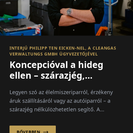
INTERJÚ PHILIPP TEN EICKEN-NEL, A CLEANGAS
VERWALTUNGS GMBH ÜGYVEZETŐJÉVEL
Koncepcióval a hideg
ellen – szárazjég,
technológia és jövőbeni
Legyen szó az élelmiszeriparról, érzékeny
energia
áruk szállításáról vagy az autóiparról – a
szárazjég nélkülözhetetlen segítő. A
CLEANGAS itt...
BŐVEBBEN