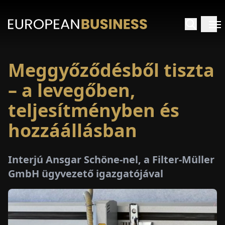
Meggyőződésből tiszta
EZDŐLAP
– a levegőben,
NTERJÚK
teljesítményben és
hozzáállásban
EKINTÉSEK
AKCIÓK
Interjú Ansgar Schöne-nel, a Filter-Müller
GmbH ügyvezető igazgatójával
E-
PAPÍR
ÁSÁROK