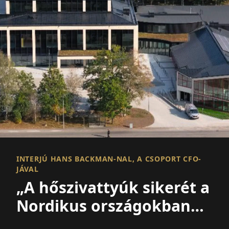
INTERJÚ HANS BACKMAN-NAL, A CSOPORT CFO-
JÁVAL
„A hőszivattyúk sikerét a
Nordikus országokban
máshol is meg lehet