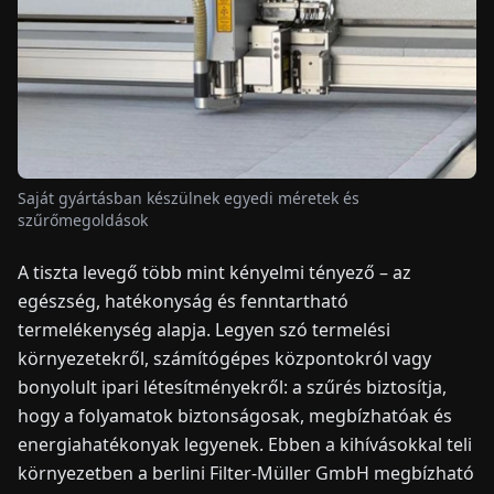
HÍREK
RÓLUNK
EN
DE
FR
ES
IT
NL
PL
HU
Saját gyártásban készülnek egyedi méretek és
szűrőmegoldások
KAPCSOLAT
A tiszta levegő több mint kényelmi tényező – az
egészség, hatékonyság és fenntartható
termelékenység alapja. Legyen szó termelési
környezetekről, számítógépes központokról vagy
bonyolult ipari létesítményekről: a szűrés biztosítja,
hogy a folyamatok biztonságosak, megbízhatóak és
energiahatékonyak legyenek. Ebben a kihívásokkal teli
környezetben a berlini Filter-Müller GmbH megbízható