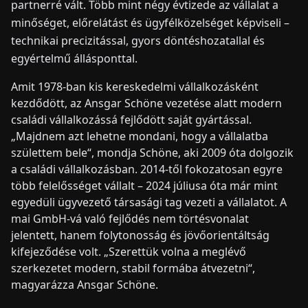
partnerré vált. Több mint négy évtizede az vállalat a
minőséget, előrelátást és ügyfélközelséget képviseli –
technikai precizitással, gyors döntéshozatallal és
egyértelmű állásponttal.
Amit 1978-ban kis kereskedelmi vállalkozásként
kezdődött, az Ansgar Schöne vezetése alatt modern
családi vállalkozássá fejlődött saját gyártással.
„Majdnem azt lehetne mondani, hogy a vállalatba
születtem bele“, mondja Schöne, aki 2009 óta dolgozik
a családi vállalkozásban. 2014-től fokozatosan egyre
több felelősséget vállalt – 2024 júliusa óta már mint
egyedüli ügyvezető társasági tag vezeti a vállalatot. A
mai GmbH-vá való fejlődés nem törtésvonalat
jelentett, hanem folytonosság és jövőorientáltság
kifejeződése volt. „Szerettük volna a meglévő
szerkezetet modern, stabil formába átvezetni“,
magyarázza Ansgar Schöne.