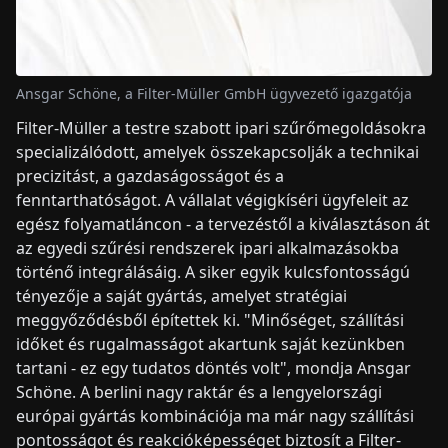
Ansgar Schöne, a Filter-Müller GmbH ügyvezető igazgatója
Filter-Müller a testre szabott ipari szűrőmegoldásokra
specializálódott, amelyek összekapcsolják a technikai
precizitást, a gazdaságosságot és a
fenntarthatóságot. A vállalat végigkíséri ügyfeleit az
egész folyamatláncon - a tervezéstől a kiválasztáson át
az egyedi szűrési rendszerek ipari alkalmazásokba
történő integrálásáig. A siker egyik kulcsfontosságú
tényezője a saját gyártás, amelyet stratégiai
meggyőződésből építettek ki. "Minőséget, szállítási
időket és rugalmasságot akartunk saját kezünkben
tartani - ez egy tudatos döntés volt", mondja Ansgar
Schöne. A berlini nagy raktár és a lengyelországi
európai gyártás kombinációja ma már nagy szállítási
pontosságot és reakcióképességet biztosít a Filter-