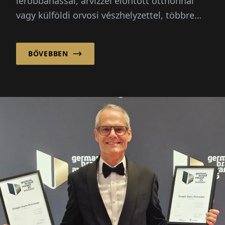
lerobbanással, árvízzel elöntött otthonnal
vagy külföldi orvosi vészhelyzettel, többre
van szükségük egy gyors megoldásnál –
biztosítékra, útmutatásra és megbízható
BŐVEBBEN
támogatásra van szükségük.