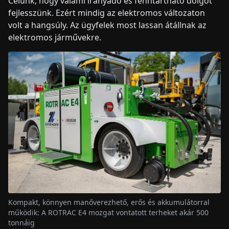
Célunk, hogy valami irányadó és fenntartható dolgot
fejlesszünk. Ezért mindig az elektromos változaton
volt a hangsúly. Az ügyfelek most lassan átállnak az
elektromos járművekre.
Kompakt, könnyen manőverezhető, erős és akkumulátorral
működik: A ROTRAC E4 mozgat vontatott terheket akár 500
tonnáig