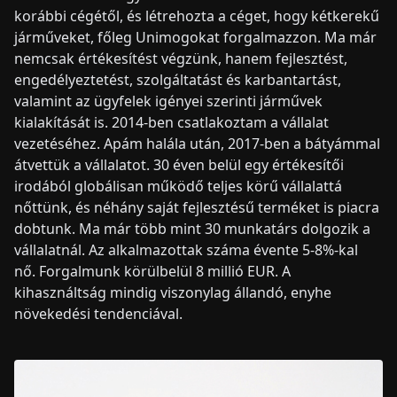
korábbi cégétől, és létrehozta a céget, hogy kétkerekű
járműveket, főleg Unimogokat forgalmazzon. Ma már
nemcsak értékesítést végzünk, hanem fejlesztést,
engedélyeztetést, szolgáltatást és karbantartást,
valamint az ügyfelek igényei szerinti járművek
kialakítását is. 2014-ben csatlakoztam a vállalat
vezetéséhez. Apám halála után, 2017-ben a bátyámmal
átvettük a vállalatot. 30 éven belül egy értékesítői
irodából globálisan működő teljes körű vállalattá
nőttünk, és néhány saját fejlesztésű terméket is piacra
dobtunk. Ma már több mint 30 munkatárs dolgozik a
vállalatnál. Az alkalmazottak száma évente 5-8%-kal
nő. Forgalmunk körülbelül 8 millió EUR. A
kihasználtság mindig viszonylag állandó, enyhe
növekedési tendenciával.