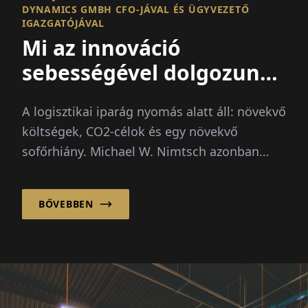
DYNAMICS GMBH CFO-JÁVAL ÉS ÜGYVEZETŐ
IGAZGATÓJÁVAL
Mi az innováció
sebességével dolgozunk
– a bürokrácia sajnos
A logisztikai iparág nyomás alatt áll: növekvő
nem
költségek, CO2-célok és egy növekvő
sofőrhiány. Michael W. Nimtsch azonban
határozottan hisz egy...
BŐVEBBEN