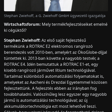
Stephan Zwiehoff, a G. Zwiehoff GmbH ügyvezető igazgatója
Wirtschaftsforum:
Mely termékfejlesztéseiket emelné
ki cégüktől?
Stephan Zwiehoff:
Az első saját fejlesztésű
termékünk a ROTRAC E2 elektromos rangírozó
berendezés volt 2010-ben, amelyért az ÖkoGlobe-díjjal
tüntettek ki. 2013-ban követte a nagyobb testvér, a
ROTRAC E4. Idén bemutattuk a ROTRAC E1-et, egy
kisebb rangírozó járművet lítium technológiával.
Tartalmaz különböző automatizálási folyamatokat is,
amelyeket az Aacheni és Drezdai Egyetemmel közösen
fejlesztettünk. A fejlesztés ebben az irányban fog
továbbhaladni. Valószínűleg lesz egyszer egy nagyobb
jármű is automatizálási technológiával; az új
akkumulátortechnológia ezt most lehetővé teszi.