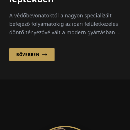
A védőbevonatoktól a nagyon specializált
befejező folyamatokig az ipari felületkezelés
döntő tényezővé vált a modern gyártásban –
különösen az autóiparban.
BŐVEBBEN