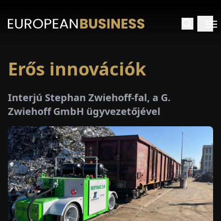
Erős innovációk
EZDŐLAP
Interjú Stephan Zwiehoff-fal, a G.
NTERJÚK
Zwiehoff GmbH ügyvezetőjével
EKINTÉSEK
AKCIÓK
E-
PAPÍR
ÁSÁROK