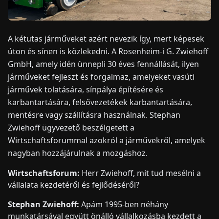
HÍREK
A kétutas járműveket azért nevezik így, mert képesek
úton és sínen is közlekedni. A Rosenheim-i G. Zwiehoff
RÓLUNK
GmbH, amely idén ünnepli 30 éves fennállását, ilyen
járműveket fejleszt és forgalmaz, amelyeket vasúti
EN
DE
FR
ES
IT
NL
PL
HU
járművek tolatására, sínpálya építésére és
karbantartására, felsővezetékek karbantartására,
mentésre vagy szállításra használnak. Stephan
KAPCSOLAT
Zwiehoff ügyvezető beszélgetett a
Wirtschaftsforummal azokról a járművekről, amelyek
nagyban hozzájárulnak a mozgáshoz.
Wirtschaftsforum:
Herr Zwiehoff, mit tud mesélni a
vállalata kezdetéről és fejlődéséről?
Stephan Zwiehoff:
Apám 1995-ben néhány
munkatársával együtt önálló vállalkozásba kezdett a