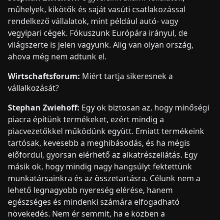
műhelyek, kikötők és saját vasúti csatlakozással
rendelkező vállalatok, mint például autó- vagy
vegyipari cégek. Fókuszunk Európára irányul, de
világszerte is jelen vagyunk. Alig van olyan ország,
ahova még nem adtunk el.
Wirtschaftsforum:
Miért tartja sikeresnek a
vállalkozását?
Stephan Zwiehoff:
Egy ok biztosan az, hogy minőségi
piacra építünk termékeket, ezért mindig a
piacvezetőkkel működünk együtt. Emiatt termékeink
tartósak, kevesebb a meghibásodás, és ha mégis
előfordul, gyorsan elérhető az alkatrészellátás. Egy
másik ok, hogy mindig nagy hangsúlyt fektettünk
munkatársainkra és az összetartásra. Célunk nem a
lehető legnagyobb nyereség elérése, hanem
egészséges és mindenki számára elfogadható
növekedés. Nem ér semmit, ha e közben a