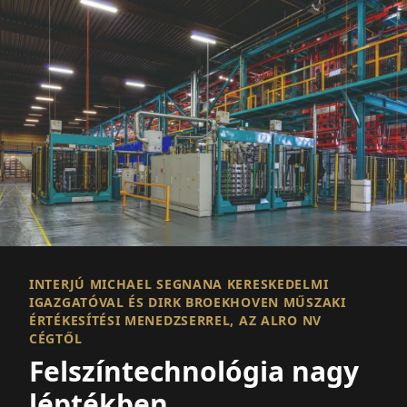
INTERJÚ MICHAEL SEGNANA KERESKEDELMI
IGAZGATÓVAL ÉS DIRK BROEKHOVEN MŰSZAKI
ÉRTÉKESÍTÉSI MENEDZSERREL, AZ ALRO NV
CÉGTŐL
Felszíntechnológia nagy
léptékben