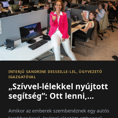
INTERJÚ SANDRINE DESSEILLE-LEL, ÜGYVEZETŐ
IGAZGATÓVAL
„Szívvel-lélekkel nyújtott
segítség”: Ott lenni,
amikor a legnagyobb
Amikor az emberek szembenéznek egy autós
szükség van rá