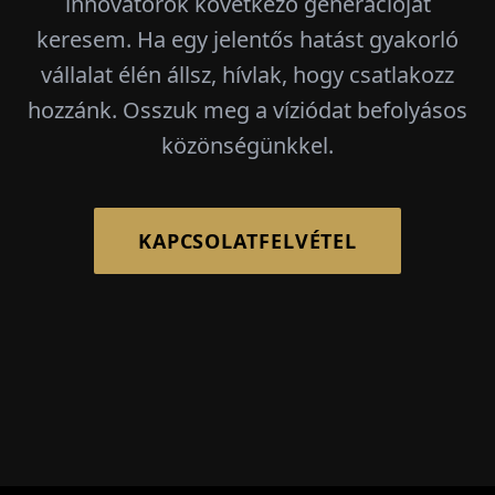
innovátorok következő generációját
keresem. Ha egy jelentős hatást gyakorló
vállalat élén állsz, hívlak, hogy csatlakozz
hozzánk. Osszuk meg a víziódat befolyásos
közönségünkkel.
KAPCSOLATFELVÉTEL