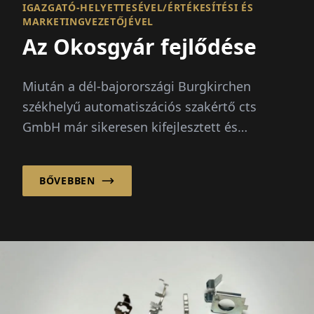
IGAZGATÓ-HELYETTESÉVEL/ÉRTÉKESÍTÉSI ÉS
MARKETINGVEZETŐJÉVEL
Az Okosgyár fejlődése
Miután a dél-bajorországi Burgkirchen
székhelyű automatiszációs szakértő cts
GmbH már sikeresen kifejlesztett és
implementált intelligens automatisációs
megoldásokat raktár alkalmazásokhoz...
BŐVEBBEN