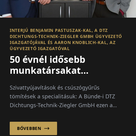
INTERJÚ BENJAMIN PASTUSZAK-KAL, A DTZ
DICHTUNGS-TECHNIK-ZIEGLER GMBH ÜGYVEZETŐ
IGAZGATÓJÁVAL ÉS AARON KNOBLICH-KAL, AZ
ÜGYVEZETŐ IGAZGATÓVAL
50 évnél idősebb
munkatársakat
alkalmazunk
Szivattyújavítások és csúszógyűrűs
tömítések a specialitásuk: A Bünde-i DTZ
Dichtungs-Technik-Ziegler GmbH ezen a
területen évtizedes E...
BŐVEBBEN