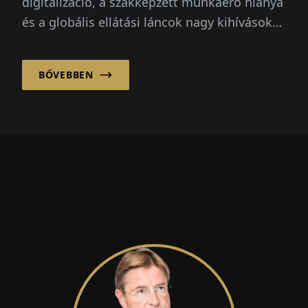
digitalizáció, a szakképzett munkaerő hiánya
és a globális ellátási láncok nagy kihívások
elé állítják a vállalatokat...
BŐVEBBEN