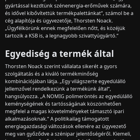
gyártással kezdtünk szénenergia-erőművek számára,
és idővel kibővítettük termékpalettánkat“, számol be a
cég alapítója és ügyvezetője, Thorsten Noack.
„Ügyfélkörünk ennek megfelelően nőtt, és közéjük
tartozik a KSB is, a legnagyobb szivattyúgyártó.“
Egyediség a termék által
Thorsten Noack szerint vállalata sikerét a gyors
szolgáltatás és a kiváló termékminőség
kombinációjában látja. „Egy világszerte egyedülálló
jellemzővel rendelkezünk a termékünk által“,
hangsúlyozza. „A NOMIG polimeröntés az egyedülálló
keménységének és tartósságának köszönhetően
megfelel a magas követelményeket támasztó ipari
alkalmazásoknak.“ A politikailag támogatott
energiagazdasági változások ellenére az ügyvezető
meg van győződve a szénipar jelentőségéről. Kiemeli,