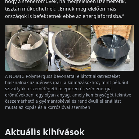
hogy a szénerőművek, ha megfelelően üzemeltetik,
tisztán működhetnek: „Ennek megfelelően más
országok is befektetnek ebbe az energiaforrásba.“
A NOMIG Polymerguss bevonattal ellátott alkatrészeket
használnak az igényes ipari alkalmazásokhoz, mint például
szivattyúk a szemétégető telepeken és szénenergia
erőművekben, egy olyan anyag, amely keménységét tekintve
összemérhető a gyémántokéval és rendkívüli ellenállást
mutat az kopás és a korrózióval szemben
Aktuális kihívások