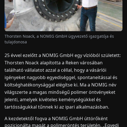
HÍREK
RÓLUNK
Thorsten Noack, a NOMIG GmbH ügyvezető igazgatója és
tulajdonosa
EN
DE
FR
ES
IT
NL
PL
HU
25 évvel ezelőtt a NOMIG GmbH egy vízióból született:
Thorsten Noack alapította a Reken városában
KAPCSOLAT
található vállalatot azzal a céllal, hogy a vásárlói
igényeket nagyobb egyediséggel, spontaneitással és
költséghatékonysággal elégítse ki. Ma a NOMIG név
világszerte a magas minőségű polimer öntvényeket
jelenti, amelyek kivételes keménységükkel és
tartósságukkal tűnnek ki az ipari alkalmazásban.
A kezdetektől fogva a NOMIG GmbH úttörőként
pozicionálta magát a polimeröntés területén. „Egyedi