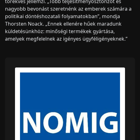
törekvés jellemzi. „Több teljesítményösztönzőt és
nagyobb bevonást szeretnénk az emberek számára a
politikai döntéshozatali folyamatokban”, mondja
Thorsten Noack. „Ennek ellenére hűek maradunk
küldetésünkhöz: minőségi termékek gyártása,
amelyek megfelelnek az igényes ügyféligényeknek.”