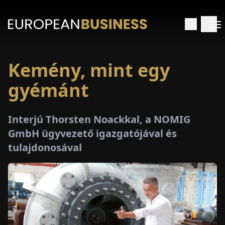
Kemény, mint egy
EZDŐLAP
gyémánt
NTERJÚK
Interjú Thorsten Noackkal, a NOMIG
EKINTÉSEK
GmbH ügyvezető igazgatójával és
tulajdonosával
AKCIÓK
E-
PAPÍR
ÁSÁROK