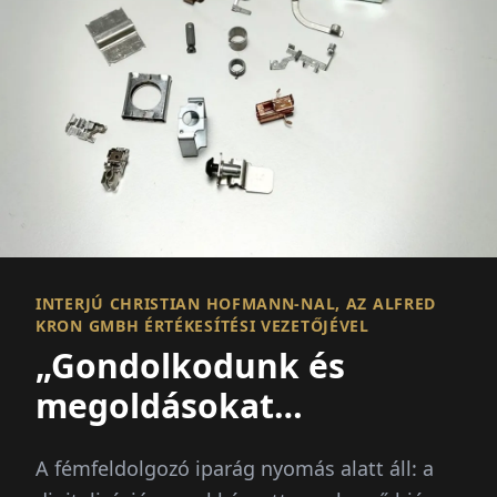
INTERJÚ CHRISTIAN HOFMANN-NAL, AZ ALFRED
KRON GMBH ÉRTÉKESÍTÉSI VEZETŐJÉVEL
„Gondolkodunk és
megoldásokat
szolgáltatunk”
A fémfeldolgozó iparág nyomás alatt áll: a