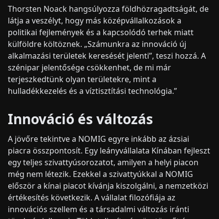
Thorsten Noack hangsúlyozza földhözragadtságát, de
látja a veszélyt, hogy más középvállalkozások a
politikai fejlemények és a kapcsolódó terhek miatt
külföldre költöznek. „Számunkra az innováció új
alkalmazási területek keresését jelenti”, teszi hozzá. A
szénipar jelentősége csökkenhet, de mi már
terjeszkedtünk olyan területekre, mint a
hulladékkezelés és a víztisztítási technológia.”
Innováció és változás
A jövőre tekintve a NOMIG egyre inkább az ázsiai
piacra összpontosít. Egy leányvállalata Kínában fejleszt
egy teljes szivattyúsorozatot, amilyen a helyi piacon
még nem létezik. Ezekkel a szivattyúkkal a NOMIG
először a kínai piacot kívánja kiszolgálni, a nemzetközi
értékesítés következik. A vállalat filozófiája az
innovációs szellem és a társadalmi változás iránti