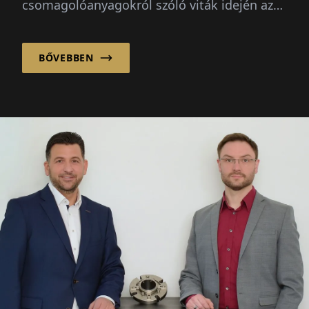
csomagolóanyagokról szóló viták idején az
anyag a reflektorfényben áll: végtelenül
újrahasznosítható...
BŐVEBBEN