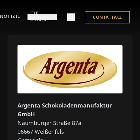
CHI
NOTIZIE
ITALIANO
CONTATTACI
SIAMO
Argenta Schokoladenmanufaktur
GmbH
Naumburger Straße 87a
06667
Weißenfels