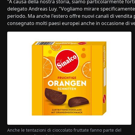
"A causa della nostra storia, siamo particolarmente fort
delegato Andreas Luy. "Vogliamo mirare specificamente 
periodo. Ma anche l'estero offre nuovi canali di vendita p
consegnato molti paesi europei anche in occasione di ven
Anche le tentazioni di cioccolato fruttate fanno parte del