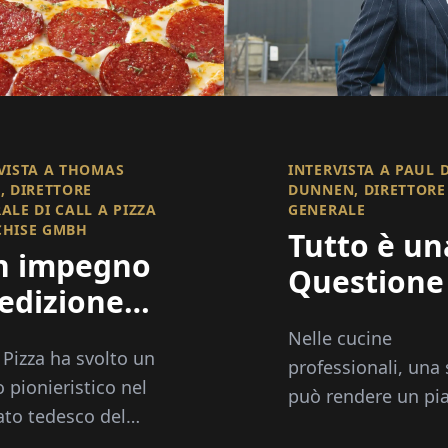
VISTA A THOMAS
INTERVISTA A PAUL 
, DIRETTORE
DUNNEN, DIRETTORE
ALE DI CALL A PIZZA
GENERALE
CHISE GMBH
Tutto è un
n impegno
Questione 
edizione
Gusto
so il
Nelle cucine
a Pizza ha svolto un
cesso nel
professionali, una 
o pionieristico nel
può rendere un pi
nchising!
to tedesco del
un successo o un
way come servizio