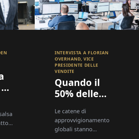
DEN
INTERVISTA A FLORIAN
OVERHAND, VICE
PRESIDENTE DELLE
VENDITE
a
Quando il
di
50% delle
navi è in
Le catene di
ritardo, la
salsa
approvvigionamento
atto
visibilità
globali stanno
diventa tutto
diventando sempre più