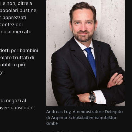
 e non, oltre a
 popolari bustine
e apprezzati
n confezioni
rano al mercato
dotti per bambini
lato fruttati di
pubblico più
y.
 di negozi al
averso discount
Andreas Luy, Amministratore Delegato
di Argenta Schokoladenmanufaktur
GmbH