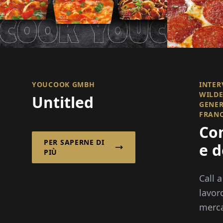
YOUCOOK GMBH
INTER
WILDE
Untitled
GENER
FRAN
Co
PER SAPERNE DI
e d
PIÙ
ver
Call 
suc
lavor
fra
merca
takea