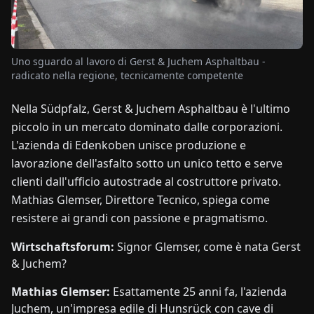
NOTIZIE
Uno sguardo al lavoro di Gerst & Juchem Asphaltbau -
radicato nella regione, tecnicamente competente
CHI
SIAMO
Nella Südpfalz, Gerst & Juchem Asphaltbau è l'ultimo
piccolo in un mercato dominato dalle corporazioni.
EN
DE
FR
ES
IT
NL
PL
HU
L'azienda di Edenkoben unisce produzione e
lavorazione dell'asfalto sotto un unico tetto e serve
clienti dall'ufficio autostrade al costruttore privato.
CONTATTACI
Mathias Glemser, Direttore Tecnico, spiega come
resistere ai grandi con passione e pragmatismo.
Wirtschaftsforum:
Signor Glemser, come è nata Gerst
& Juchem?
Mathias Glemser:
Esattamente 25 anni fa, l'azienda
Juchem, un'impresa edile di Hunsrück con cave di