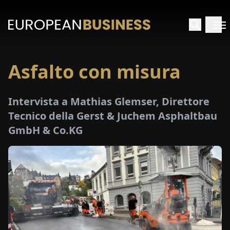
Asfalto con misura
HOME
Intervista a Mathias Glemser, Direttore
TERVISTE
Tecnico della Gerst & Juchem Asphaltbau
GmbH & Co.KG
FONDIMENTI
PECIALI
E-
PAPER
FIERE