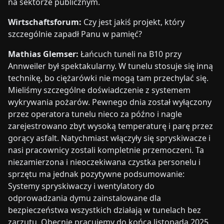
na sektorze publicznym.
Wirtschaftsforum:
Czy jest jakiś projekt, który
szczególnie zapadł Panu w pamięć?
Mathias Glemser:
Łańcuch tuneli na B10 przy
Annweiler był spektakularny. W tunelu stosuje się inną
technikę, bo ciężarówki nie mogą tam przechylać się.
Mieliśmy szczególne doświadczenie z systemem
wykrywania pożarów. Pewnego dnia został wyłączony
przez operatora tunelu nieco za późno i nagle
zarejestrowano zbyt wysoką temperaturę i parę przez
gorący asfalt. Natychmiast włączyły się spryskiwacze i
nasi pracownicy zostali kompletnie przemoczeni. Ta
niezamierzona i nieoczekiwana czystka personelu i
sprzętu ma jednak pozytywne podsumowanie:
Systemy spryskiwaczy i wentylatory do
odprowadzania dymu zainstalowane dla
bezpieczeństwa wszystkich działają w tunelach bez
zarzutu. Obecnie pracujemy do końca listopada 2025