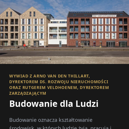
WYWIAD Z ARNO VAN DEN THILLART,
DYREKTOREM DS. ROZWOJU NIERUCHOMOŚCI
ORAZ RUTGEREM VELDHOENEM, DYREKTOREM
ZARZĄDZAJĄCYM
Budowanie dla Ludzi
Budowanie oznacza kształtowanie
środowisk, w których ludzie żyją, pracują i