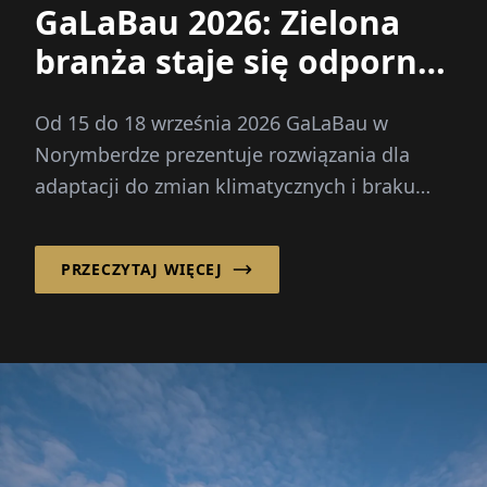
GaLaBau 2026: Zielona
branża staje się odporna
na klimat
Od 15 do 18 września 2026 GaLaBau w
Norymberdze prezentuje rozwiązania dla
adaptacji do zmian klimatycznych i braku
specjalistów. Nowość: własna przestrzeń
przyszłości dla cyfryzacji i AI.
PRZECZYTAJ WIĘCEJ