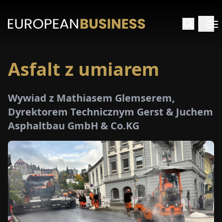
Asfalt z umiarem
STRONA
GŁÓWNA
Wywiad z Mathiasem Glemserem,
YWIADY
Dyrektorem Technicznym Gerst & Juchem
Asphaltbau GmbH & Co.KG
TRZEŻENIA
ROMOCJE
E-
PAPER