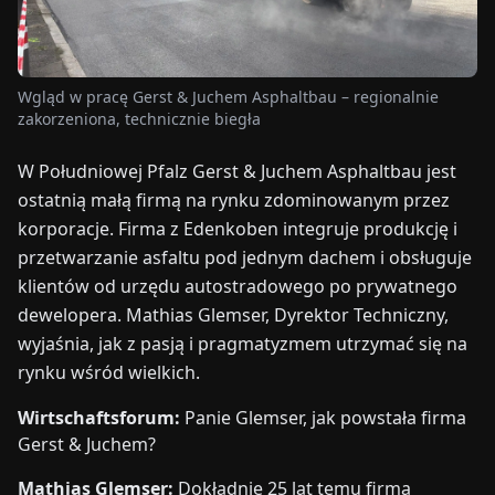
TARGI
UALNOŚCI
Wgląd w pracę Gerst & Juchem Asphaltbau – regionalnie
zakorzeniona, technicznie biegła
O
W Południowej Pfalz Gerst & Juchem Asphaltbau jest
NAS
ostatnią małą firmą na rynku zdominowanym przez
korporacje. Firma z Edenkoben integruje produkcję i
EN
DE
FR
ES
IT
NL
PL
HU
przetwarzanie asfaltu pod jednym dachem i obsługuje
klientów od urzędu autostradowego po prywatnego
SKONTAKTUJ
dewelopera. Mathias Glemser, Dyrektor Techniczny,
SIĘ
wyjaśnia, jak z pasją i pragmatyzmem utrzymać się na
Z
rynku wśród wielkich.
NAMI
Wirtschaftsforum:
Panie Glemser, jak powstała firma
Gerst & Juchem?
Mathias Glemser:
Dokładnie 25 lat temu firma