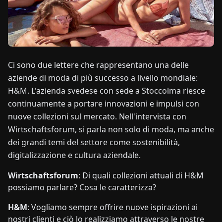
NOTIZIE
CHI
Ci sono due lettere che rappresentano una delle
SIAMO
aziende di moda di più successo a livello mondiale:
H&M. L'azienda svedese con sede a Stoccolma riesce
EN
DE
FR
ES
IT
NL
PL
HU
continuamente a portare innovazioni e impulsi con
nuove collezioni sul mercato. Nell'intervista con
Wirtschaftsforum, si parla non solo di moda, ma anche
CONTATTACI
dei grandi temi del settore come sostenibilità,
digitalizzazione e cultura aziendale.
Wirtschaftsforum
: Di quali collezioni attuali di H&M
possiamo parlare? Cosa le caratterizza?
H&M
: Vogliamo sempre offrire nuove ispirazioni ai
nostri clienti e ciò lo realizziamo attraverso le nostre