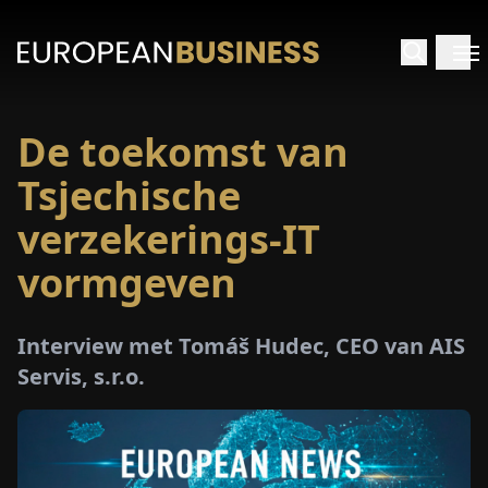
De toekomst van
RTPAGINA
Tsjechische
TERVIEWS
verzekerings-IT
vormgeven
ZICHTEN
PECIALS
Interview met Tomáš Hudec, CEO van AIS
Servis, s.r.o.
E-
PAPIER
EURZEN