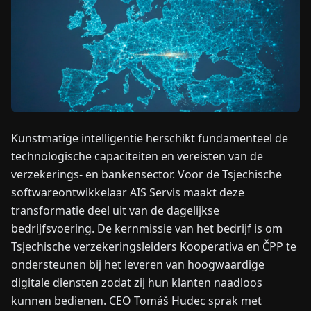
NIEUWS
OVER
ONS
EN
DE
FR
ES
IT
NL
PL
HU
Kunstmatige intelligentie herschikt fundamenteel de
technologische capaciteiten en vereisten van de
verzekerings- en bankensector. Voor de Tsjechische
NEEM
softwareontwikkelaar AIS Servis maakt deze
CONTACT
OP
transformatie deel uit van de dagelijkse
bedrijfsvoering. De kernmissie van het bedrijf is om
Tsjechische verzekeringsleiders Kooperativa en ČPP te
ondersteunen bij het leveren van hoogwaardige
digitale diensten zodat zij hun klanten naadloos
kunnen bedienen. CEO Tomáš Hudec sprak met