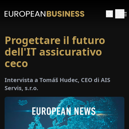
Progettare il futuro
HOME
dell'IT assicurativo
TERVISTE
ceco
FONDIMENTI
Intervista a Tomáš Hudec, CEO di AIS
Servis, s.r.o.
PECIALI
E-
PAPER
FIERE