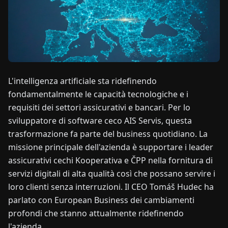
NOTIZIE
CHI
SIAMO
L'intelligenza artificiale sta ridefinendo
fondamentalmente le capacità tecnologiche e i
EN
DE
FR
ES
IT
NL
PL
HU
requisiti dei settori assicurativi e bancari. Per lo
sviluppatore di software ceco AIS Servis, questa
CONTATTACI
trasformazione fa parte del business quotidiano. La
missione principale dell'azienda è supportare i leader
assicurativi cechi Kooperativa e ČPP nella fornitura di
servizi digitali di alta qualità così che possano servire i
loro clienti senza interruzioni. Il CEO Tomáš Hudec ha
parlato con European Business dei cambiamenti
profondi che stanno attualmente ridefinendo
l'azienda.