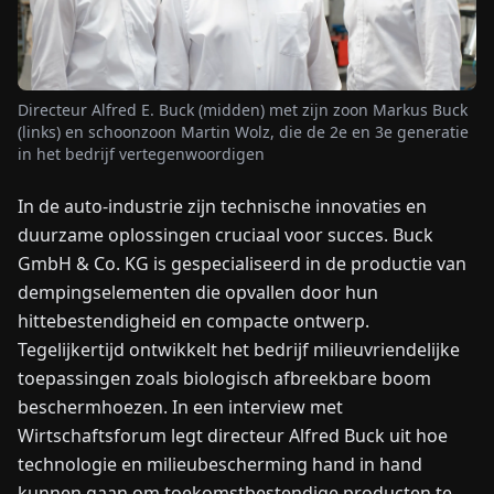
NIEUWS
Directeur Alfred E. Buck (midden) met zijn zoon Markus Buck
OVER
(links) en schoonzoon Martin Wolz, die de 2e en 3e generatie
ONS
in het bedrijf vertegenwoordigen
In de auto-industrie zijn technische innovaties en
EN
DE
FR
ES
IT
NL
PL
HU
duurzame oplossingen cruciaal voor succes. Buck
GmbH & Co. KG is gespecialiseerd in de productie van
NEEM
dempingselementen die opvallen door hun
CONTACT
hittebestendigheid en compacte ontwerp.
OP
Tegelijkertijd ontwikkelt het bedrijf milieuvriendelijke
toepassingen zoals biologisch afbreekbare boom
beschermhoezen. In een interview met
Wirtschaftsforum legt directeur Alfred Buck uit hoe
technologie en milieubescherming hand in hand
kunnen gaan om toekomstbestendige producten te