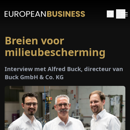
Breien voor
RTPAGINA
milieubescherming
TERVIEWS
Interview met Alfred Buck, directeur van
ZICHTEN
Buck GmbH & Co. KG
PECIALS
E-
PAPIER
EURZEN