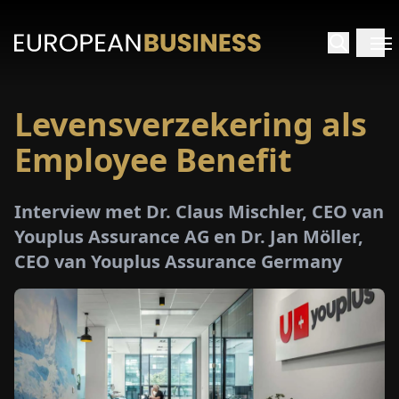
Levensverzekering als
RTPAGINA
Employee Benefit
TERVIEWS
Interview met Dr. Claus Mischler, CEO van
ZICHTEN
Youplus Assurance AG en Dr. Jan Möller,
CEO van Youplus Assurance Germany
PECIALS
E-
PAPIER
EURZEN