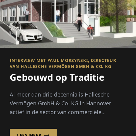
INTERVIEW MET PAUL MORZYNSKI, DIRECTEUR
VAN HALLESCHE VERMÖGEN GMBH & CO. KG
Gebouwd op Traditie
Al meer dan drie decennia is Hallesche
Vermögen GmbH & Co. KG in Hannover
actief in de sector van commerciële
vastgoed en heeft zich gevestigd als een
betrouwbare aanb...
LEES MEER