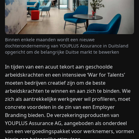
NIEUWS
OVER
Binnen enkele maanden wordt een nieuwe
ONS
dochteronderneming van YOUPLUS Assurance in Duitsland
opgericht om de belangrijke Duitse markt te bewerken
EN
DE
FR
ES
IT
NL
PL
HU
In tijden van een acuut tekort aan geschoolde
arbeidskrachten en een intensieve ‘War for Talents’
NEEM
moeten bedrijven creatief zijn om de beste
CONTACT
arbeidskrachten te winnen en aan zich te binden. Wie
OP
zich als aantrekkelijke werkgever wil profileren, moet
concrete voordelen in de zin van een Employer
Branding bieden. De verzekeringsproducten van
YOUPLUS Assurance AG, aangeboden als onderdeel
van een vergoedingspakket voor werknemers, vormen