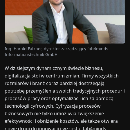
TARGI
UALNOŚCI
O
NAS
Ing. Harald Falkner, dyrektor zarządzający fab4minds
Informationstechnik GmbH
EN
DE
FR
ES
IT
NL
PL
HU
W dzisiejszym dynamicznym świecie biznesu,
digitalizacja stoi w centrum zmian. Firmy wszystkich
SKONTAKTUJ
rozmiarów i branż coraz bardziej dostrzegają
SIĘ
potrzebę przemyślenia swoich tradycyjnych procedur i
Z
procesów pracy oraz optymalizacji ich za pomocą
NAMI
technologii cyfrowych. Cyfryzacja procesów
biznesowych nie tylko umożliwia zwiększenie
efektywności i obniżenie kosztów, ale także otwiera
nowe drogi do innowacji i wzrostu. fab4minds