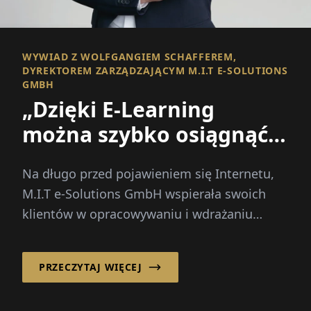
WYWIAD Z WOLFGANGIEM SCHAFFEREM,
DYREKTOREM ZARZĄDZAJĄCYM M.I.T E-SOLUTIONS
GMBH
„Dzięki E-Learning
można szybko osiągnąć
masę!“
Na długo przed pojawieniem się Internetu,
M.I.T e-Solutions GmbH wspierała swoich
klientów w opracowywaniu i wdrażaniu
płynnych rozwiązań E-Learningowych...
PRZECZYTAJ WIĘCEJ