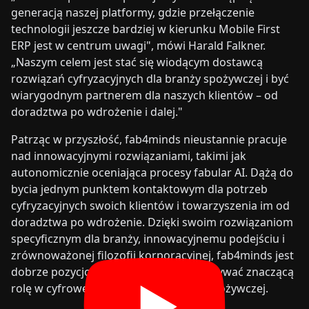
generacją naszej platformy, gdzie przełączenie
technologii jeszcze bardziej w kierunku Mobile First
ERP jest w centrum uwagi", mówi Harald Falkner.
„Naszym celem jest stać się wiodącym dostawcą
rozwiązań cyfryzacyjnych dla branży spożywczej i być
wiarygodnym partnerem dla naszych klientów – od
doradztwa po wdrożenie i dalej."
Patrząc w przyszłość, fab4minds nieustannie pracuje
nad innowacyjnymi rozwiązaniami, takimi jak
autonomicznie oceniająca procesy fabular AI. Dążą do
bycia jednym punktem kontaktowym dla potrzeb
cyfryzacyjnych swoich klientów i towarzyszenia im od
doradztwa po wdrożenie. Dzięki swoim rozwiązaniom
specyficznym dla branży, innowacyjnemu podejściu i
zrównoważonej filozofii korporacyjnej, fab4minds jest
dobrze pozycjonowane, aby nadal odgrywać znaczącą
rolę w cyfrowej transformacji branży spożywczej.