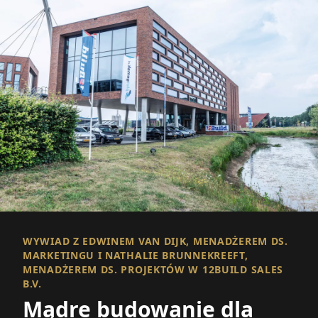
WYWIAD Z EDWINEM VAN DIJK, MENADŻEREM DS.
MARKETINGU I NATHALIE BRUNNEKREEFT,
MENADŻEREM DS. PROJEKTÓW W 12BUILD SALES
B.V.
Mądre budowanie dla