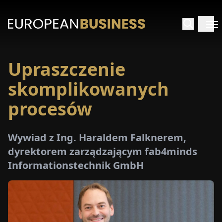
Upraszczenie
STRONA
GŁÓWNA
skomplikowanych
procesów
YWIADY
TRZEŻENIA
Wywiad z Ing. Haraldem Falknerem,
dyrektorem zarządzającym fab4minds
Informationstechnik GmbH
ROMOCJE
E-
PAPER