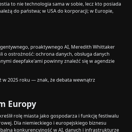
stia to nie technologia sama w sobie, lecz kto posiada
 należą do państwa; w USA do korporacji; w Europie,
u agentywnego, proaktywnego AI, Meredith Whittaker
wali o ostrożność: ochrona danych, obsługa danych
nymi deepfake'ami powinny znaleźć się w agendzie
ż w 2025 roku — znak, że debata wewnątrz
m Europy
eślił rolę miasta jako gospodarza i funkcję festiwalu
rowej. Dla niemieckiego i europejskiego biznesu
obalną konkurencyjność w AI, danych i infrastrukturze