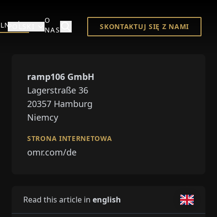
O
LNOŚCI
POLSKI
SKONTAKTUJ SIĘ Z NAMI
NAS
ramp106 GmbH
⁠⁠Lagerstraße 36
20357
Hamburg
Niemcy
STRONA INTERNETOWA
omr.com/de
Read this article in
english