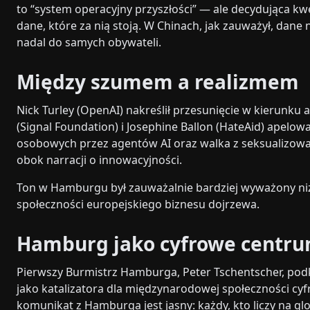
to “system operacyjny przyszłości” — ale decydująca kwe
dane, które za nią stoją. W Chinach, jak zauważył, dane
nadal do samych obywateli.
Między szumem a realizmem
Nick Turley (OpenAI) nakreślił przesunięcie w kierunk
(Signal Foundation) i Josephine Ballon (HateAid) apelo
osobowych przez agentów AI oraz walka z seksualizowa
obok narracji o innowacyjności.
Ton w Hamburgu był zauważalnie bardziej wyważony ni
społeczności europejskiego biznesu dojrzewa.
Hamburg jako cyfrowe centru
Pierwszy Burmistrz Hamburga, Peter Tschentscher, podkr
jako katalizatora dla międzynarodowej społeczności cyf
komunikat z Hamburga jest jasny: każdy, kto liczy na gl