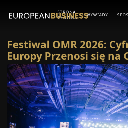
STRONA
WYWIADY
SPO
GŁÓWNA
Festiwal OMR 2026: Cy
Europy Przenosi się na