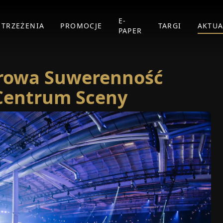
E-
STRZEŻENIA
PROMOCJE
TARGI
AKTUA
PAPER
frowa Suwerenność
 Centrum Sceny