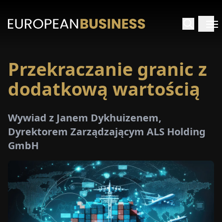
Przekraczanie granic z
STRONA
GŁÓWNA
dodatkową wartością
YWIADY
Wywiad z Janem Dykhuizenem,
Dyrektorem Zarządzającym ALS Holding
TRZEŻENIA
GmbH
ROMOCJE
E-
PAPER