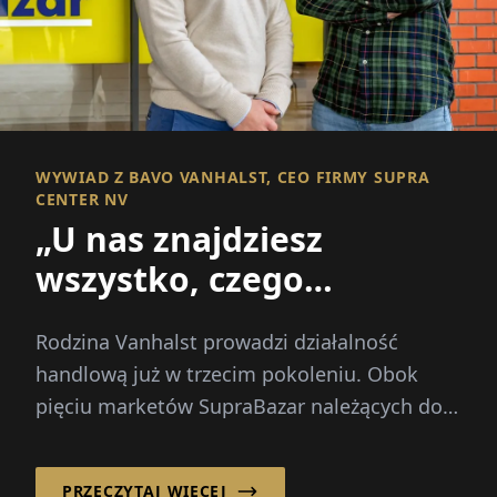
WYWIAD Z BAVO VANHALST, CEO FIRMY SUPRA
CENTER NV
„U nas znajdziesz
wszystko, czego
potrzebuje rodzina!“
Rodzina Vanhalst prowadzi działalność
handlową już w trzecim pokoleniu. Obok
pięciu marketów SupraBazar należących do
Supracenter BV, rodzinnie zarządzane
przedsiębiorstwo...
PRZECZYTAJ WIĘCEJ