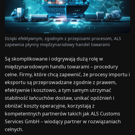
TARGI
UALNOŚCI
Dzięki efektywnym, zgodnym z przepisami procesom, ALS
O
zapewnia płynny międzynarodowy handel towarami
NAS
Są skomplikowane i odgrywają dużą rolę w
EN
DE
FR
ES
IT
NL
PL
HU
międzynarodowym handlu towarami – procedury
celne. Firmy, które chcą zapewnić, że procesy importu i
eksportu są przeprowadzane zgodnie z prawem,
SKONTAKTUJ
efektywnie i kosztowo, a tym samym utrzymać
SIĘ
Z
stabilność łańcuchów dostaw, unikać opóźnień i
NAMI
obniżać koszty operacyjne, korzystają z
kompetentnych partnerów takich jak ALS Customs
Services GmbH – wiodący partner w rozwiązaniach
celnych.