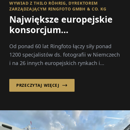
WYWIAD Z THILO RÖHRIG, DYREKTOREM
ZARZĄDZAJĄCYM RINGFOTO GMBH & CO. KG
Największe europejskie
konsorcjum
fotograficzne – i dużo
Od ponad 60 lat Ringfoto łączy siły ponad
więcej
1200 specjalistów ds. fotografii w Niemczech
i na 26 innych europejskich rynkach i
ekspanduje...
PRZECZYTAJ WIĘCEJ