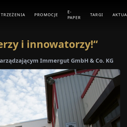
E-
STRZEŻENIA
PROMOCJE
TARGI
AKTUA
PAPER
erzy i innowatorzy!“
zarządzającym Immergut GmbH & Co. KG