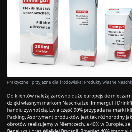
Praktyczne i przyjazne dla środowiska: Produkty własne Nasc
Do klientów należą zarówno duże europejskie mleczarni
dzięki własnym markom Naschkatze, Immergut i Drinkfi
handlu żywnością. Lwia część 90% przypada na marki kl
Packing. Asortyment produktów jest tak różnorodny jak 
obrotów realizujemy w Niemczech, a 40% w Europie, z
Beneluksu oraz Wielkiej Brytanii. Również 40% stanowi 