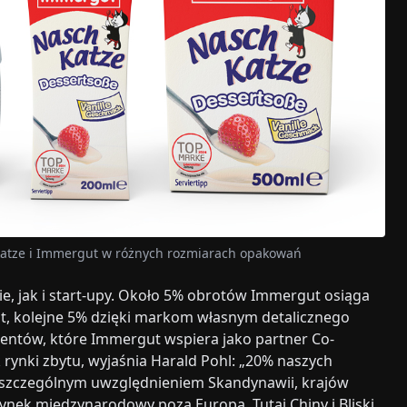
hkatze i Immergut w różnych rozmiarach opakowań
e, jak i start-upy. Około 5% obrotów Immergut osiąga
t, kolejne 5% dzięki markom własnym detalicznego
ientów, które Immergut wspiera jako partner Co-
rynki zbytu, wyjaśnia Harald Pohl: „20% naszych
e szczególnym uwzględnieniem Skandynawii, krajów
rynek międzynarodowy poza Europą. Tutaj Chiny i Bliski