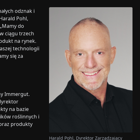
małych odznak i
Harald Pohl,
. „Mamy do
w ciągu trzech
odukt na rynek.
aszej technologii
amy się za
my Immergut.
dyrektor
kty na bazie
ików roślinnych i
 oraz produkty
Harald Pohl, Dyrektor Zarządzający