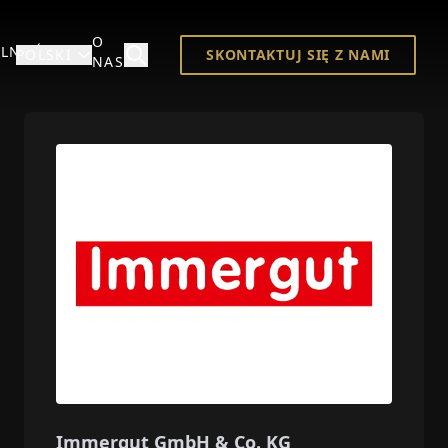
O
LNOŚCI
POLSKI
SKONTAKTUJ SIĘ Z NAMI
NAS
Immergut GmbH & Co. KG