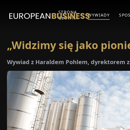
STRONA
WYWIADY
SPO
GŁÓWNA
„Widzimy się jako pioni
Wywiad z Haraldem Pohlem, dyrektorem 