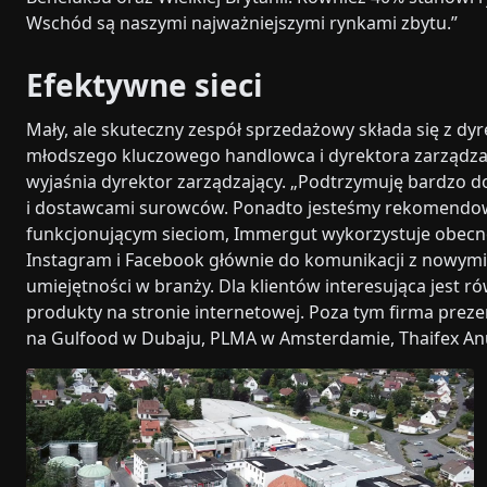
Wschód są naszymi najważniejszymi rynkami zbytu.”
Efektywne sieci
Mały, ale skuteczny zespół sprzedażowy składa się z 
młodszego kluczowego handlowca i dyrektora zarządzając
wyjaśnia dyrektor zarządzający. „Podtrzymuję bardzo do
i dostawcami surowców. Ponadto jesteśmy rekomendowa
funkcjonującym sieciom, Immergut wykorzystuje obecnoś
Instagram i Facebook głównie do komunikacji z nowymi 
umiejętności w branży. Dla klientów interesująca jest
produkty na stronie internetowej. Poza tym firma prez
na Gulfood w Dubaju, PLMA w Amsterdamie, Thaifex Anuga