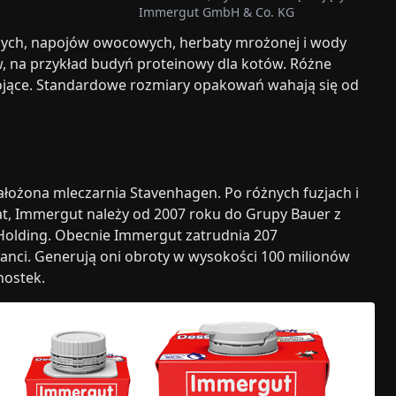
Immergut GmbH & Co. KG
tnych, napojów owocowych, herbaty mrożonej i wody
w, na przykład budyń proteinowy dla kotów. Różne
stojące. Standardowe rozmiary opakowań wahają się od
założona mleczarnia Stavenhagen. Po różnych fuzjach i
 lat, Immergut należy od 2007 roku do Grupy Bauer z
 Holding. Obecnie Immergut zatrudnia 207
kanci. Generują oni obroty w wysokości 100 milionów
nostek.