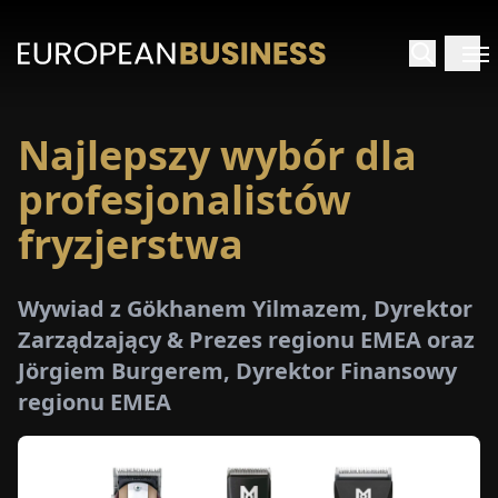
Najlepszy wybór dla
STRONA
GŁÓWNA
profesjonalistów
fryzjerstwa
YWIADY
TRZEŻENIA
Wywiad z Gökhanem Yilmazem, Dyrektor
Zarządzający & Prezes regionu EMEA oraz
Jörgiem Burgerem, Dyrektor Finansowy
ROMOCJE
regionu EMEA
E-
PAPER