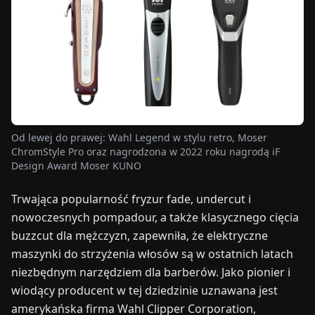
TARGI
UALNOŚCI
O
NAS
Od lewej do prawej: Wahl Legend w stylu retro, Moser
EN
DE
FR
ES
IT
NL
PL
HU
ChromStyle Pro oraz nagrodzona w 2022 roku nagrodą iF
Design Award Moser KUNO
SKONTAKTUJ
Trwająca popularność fryzur fade, undercut i
SIĘ
nowoczesnych pompadour, a także klasycznego cięcia
Z
buzzcut dla mężczyzn, zapewniła, że elektryczne
NAMI
maszynki do strzyżenia włosów są w ostatnich latach
niezbędnym narzędziem dla barberów. Jako pionier i
wiodący producent w tej dziedzinie uznawana jest
amerykańska firma Wahl Clipper Corporation,