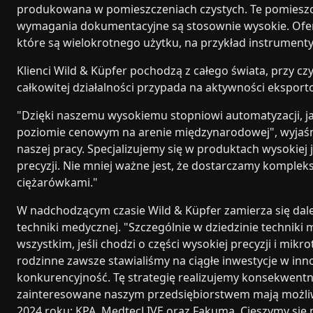
produkowana w pomieszczeniach czystych. Te pomieszcz
wymagania dokumentacyjne są stosownie wysokie. Oferu
które są wielokrotnego użytku, na przykład instrumenty 
Klienci Wild & Küpfer pochodzą z całego świata, przy 
całkowitej działalności przypada na aktywności eksport
"Dzięki naszemu wysokiemu stopniowi automatyzacji, 
poziomie cenowym na arenie międzynarodowej", wyjaśni
naszej pracy. Specjalizujemy się w produktach wysokiej 
precyzji. Nie mniej ważne jest, że dostarczamy komple
ciężarówkami."
W nadchodzącym czasie Wild & Küpfer zamierza się dale
techniki medycznej. "Szczególnie w dziedzinie techniki 
wszystkim, jeśli chodzi o części wysokiej precyzji i mik
rodzinne zawsze stawialiśmy na ciągłe inwestycje w in
konkurencyjność. Tę strategię realizujemy konsekwentn
zainteresowane naszym przedsiębiorstwem mają możliw
2024 roku: KPA, MedtecLIVE oraz Fakuma. Cieszymy się 