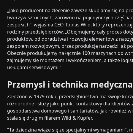
„Jako producent na zlecenie zawsze skupiamy się na pr
tworzyw sztucznych, zarówno na pojedynczych częściach,
zespołach“, wyjaśnia CEO Tobias Wild, który reprezentuj
rodziny przedsiębiorców. „Obejmujemy cały proces dot
produktów, od doradztwa i rozwoju elementów z nasz
zespołem rozwojowym, przez produkcję narzędzi, aż po
Obecnie produkujemy na łącznie 100 maszynach do wtr
zajmujemy się montażem i wykończeniem, a także logist
usługami serwisowymi.“
Przemysł i technika medyczna
Założone w 1979 roku, przedsiębiorstwo ma swoje korz
różnorodne i służy jako punkt kontaktowy dla klientów z
gospodarstwa domowego i sanitariatów, jak również wi
stała się drugim filarem Wild & Küpfer.
"Ta dziedzina wiąże się ze specjalnymi wymaganiami", 