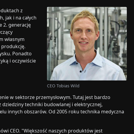
oduktach z
 jak i na całych
e 2. generację
yczący
ym własnym
 produkcję.
ysku. Ponadto
yką i oczywiście
CEO Tobias Wild
enie w sektorze przemysłowym. Tutaj jest bardzo
 dziedziny techniki budowlanej i elektrycznej,
elu innych obszarów. Od 2005 roku technika medyczna
mówi CEO. "Większość naszych produktów jest