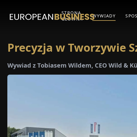
STRONA
WYWIADY
SPO
GŁÓWNA
Precyzja w Tworzywie 
Wywiad z Tobiasem Wildem, CEO Wild & K