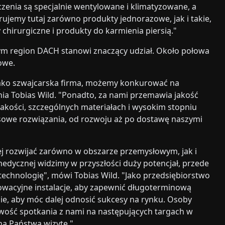
enia są specjalnie wentylowane i klimatyzowane, a
jemy tutaj zarówno produkty jednorazowe, jak i takie,
chirurgiczne i produkty do karmienia piersią."
czym region DACH stanowi znaczący udział. Około połowa
owe.
jako szwajcarska firma, możemy konkurować na
a Tobias Wild. "Ponadto, za nami przemawia jakość
jakości, szczególnych materiałach i wysokim stopniu
ksowe rozwiązania, od rozwoju aż po dostawę naszymi
j rozwijać zarówno w obszarze przemysłowym, jak i
medycznej widzimy w przyszłości duży potencjał, przede
rotechnologię", mówi Tobias Wild. "Jako przedsiębiorstwo
nowacyjne instalacje, aby zapewnić długoterminową
ie, aby móc dalej odnosić sukcesy na rynku. Osoby
ość spotkania z nami na następujących targach w
na Państwa wizytę."