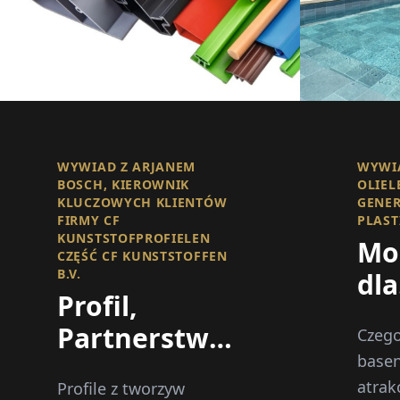
WYWIAD Z ARJANEM
WYWI
BOSCH, KIEROWNIK
OLIEL
KLUCZOWYCH KLIENTÓW
GENER
FIRMY CF
PLAST
KUNSTSTOFPROFIELEN
Mo
CZĘŚĆ CF KUNSTSTOFFEN
B.V.
dla
Profil,
wy
Partnerstwo i
Czego
ba
basen
Perspektywy
atrak
Profile z tworzyw