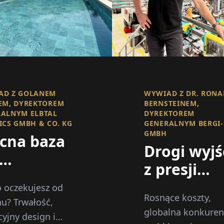
AD Z GOLANEM
WYWIAD Z DR. RON
EM, DYREKTOREM
BERNSTEINEM,
ALNYM ELBTAL
DYREKTOREM
ICS GMBH & CO. KG
GENERALNYM BERGI-
GMBH
cna baza
Drogi wyjś
z presji
dajności
konkurencj
 oczekujesz od
senu
Rosnące koszty,
automatyz
u? Trwałość,
globalna konkurenc
cyjny design i
dywersyfik