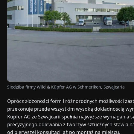
Siedziba firmy Wild & Küpfer AG w Schmerikon, Szwajcaria
Oprócz złożoności form i różnorodnych możliwości zas
przekonuje przede wszystkim wysoką dokładnością wym
Küpfer AG ze Szwajcarii spełnia najwyższe wymagania sw
precyzyjnego odlewania z tworzyw sztucznych stawia n
od pierwszej konsultacji aż po montaż na miejscu.