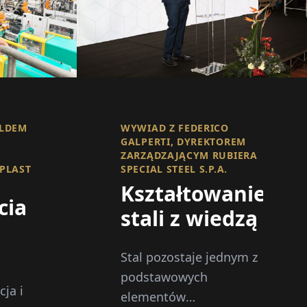
ALDEM
WYWIAD Z FEDERICO
GALPERTI, DYREKTOREM
ZARZĄDZAJĄCYM RUBIERA
PLAST
SPECIAL STEEL S.P.A.
Kształtowanie
cia
stali z wiedzą
i:
Stal pozostaje jednym z
acja,
podstawowych
ja i
elementów
acja,