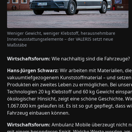
Weniger Gewicht, weniger Klebstoff, herausnehmbare
Innenausstattungselemente – der VALERIS setzt neue
Maßstäbe
Wirtschaftsforum:
Wie nachhaltig sind die Fahrzeuge?
Hans-Jürgen Schwarz:
Wir arbeiten mit Materialien, die
vakuumtiefgezogenem Kunststoffmaterial – und setzen
Produkten ein zweites Leben zu ermöglichen. Bei unse
Technologien 20 kg Klebstoff und 60 kg Gewicht einsparen
ökologischer Hinsicht, zeigt eine schöne Geschichte. W
1.067.000 km gelaufen ist. Es ist so gut gepflegt, dass 
Fahrzeug einbauen können.
Wirtschaftsforum:
Ambulanz Mobile überzeugt nicht nu
mit einem besonderen Spirit. Welche Werte werden am