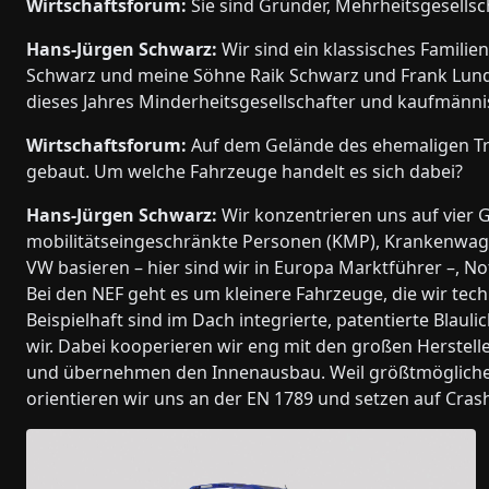
Wirtschaftsforum:
Sie sind Gründer, Mehrheitsgesellsc
Hans-Jürgen Schwarz:
Wir sind ein klassisches Famil
Schwarz und meine Söhne Raik Schwarz und Frank Lunder
dieses Jahres Minderheitsgesellschafter und kaufmänni
Wirtschaftsforum:
Auf dem Gelände des ehemaligen Tr
gebaut. Um welche Fahrzeuge handelt es sich dabei?
Hans-Jürgen Schwarz:
Wir konzentrieren uns auf vier 
mobilitätseingeschränkte Personen (KMP), Krankenwage
VW basieren – hier sind wir in Europa Marktführer –, 
Bei den NEF geht es um kleinere Fahrzeuge, die wir tech
Beispielhaft sind im Dach integrierte, patentierte Blau
wir. Dabei kooperieren wir eng mit den großen Herstell
und übernehmen den Innenausbau. Weil größtmögliche Si
orientieren wir uns an der EN 1789 und setzen auf Crash