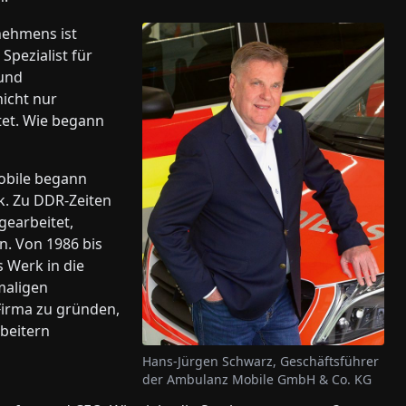
nehmens ist
pezialist für
und
icht nur
tet. Wie begann
obile begann
k. Zu DDR-Zeiten
gearbeitet,
n. Von 1986 bis
s Werk in die
maligen
Firma zu gründen,
rbeitern
Hans-Jürgen Schwarz, Geschäftsführer
der Ambulanz Mobile GmbH & Co. KG