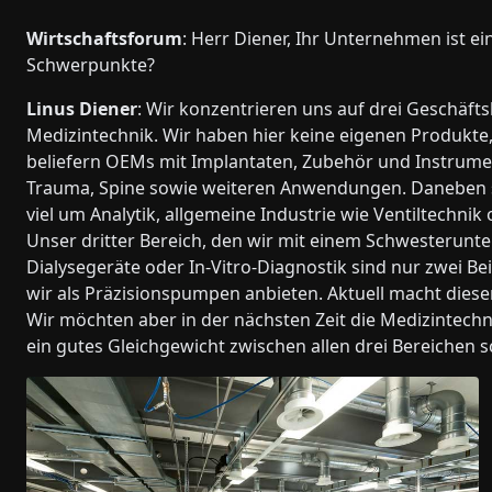
Wirtschaftsforum
: Herr Diener, Ihr Unternehmen ist ei
Schwerpunkte?
Linus Diener
: Wir konzentrieren uns auf drei Geschäfts
Medizintechnik. Wir haben hier keine eigenen Produkte, s
beliefern OEMs mit Implantaten, Zubehör und Instrumen
Trauma, Spine sowie weiteren Anwendungen. Daneben sin
viel um Analytik, allgemeine Industrie wie Ventiltechnik 
Unser dritter Bereich, den wir mit einem Schwesterunt
Dialysegeräte oder In-Vitro-Diagnostik sind nur zwei Be
wir als Präzisionspumpen anbieten. Aktuell macht diese
Wir möchten aber in der nächsten Zeit die Medizintech
ein gutes Gleichgewicht zwischen allen drei Bereichen s