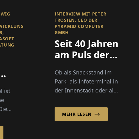
TWIG
INTERVIEW MIT PETER
TROSIEN, CEO DER
WICKLUNG
PYRAMID COMPUTER
R,
GMBH
ASOFT
Seit 40 Jahren
ATUNG
am Puls der
Zeit
Ob als Snackstand im
Park, als Infoterminal in
der Innenstadt oder als
l ist
digitales Service-Point-
ne
den
System auf
Die
MEHR LESEN
Veranstaltungen –
Outdoor-Kioske
atung
vereinen Funk...