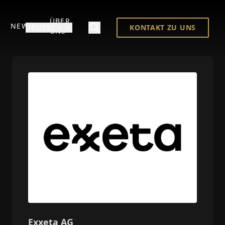
ÜBER
NEWS
DEUTSCH
KONTAKT ZU UNS
UNS
Exxeta AG