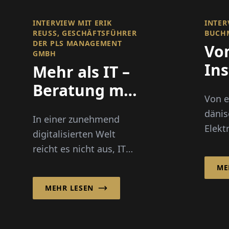
INTERVIEW MIT ERIK
INTER
REUSS, GESCHÄFTSFÜHRER D
BUCH
ER PLS MANAGEMENT G
Vo
MBH
Ins
Mehr als IT –
zu
Beratung mit
Von e
in
Weitblick
däni
In einer zunehmend
En
Elekt
digitalisierten Welt
eine
reicht es nicht aus, IT
Spezi
lediglich als
ME
Gebä
unterstützende
das 
MEHR LESEN
Funktion innerhalb
LTECH
eines Unternehmens zu
die s
betrachten. Moderne...