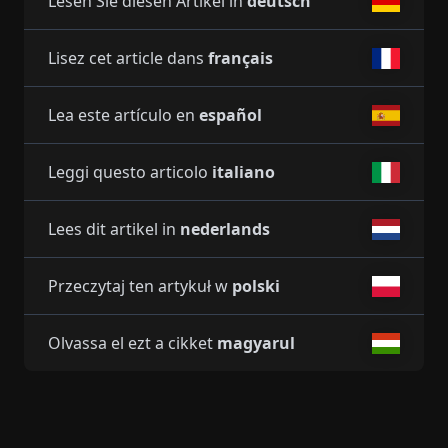
Lesen Sie diesen Artikel in
deutsch
Lisez cet article dans
français
Lea este artículo en
español
Leggi questo articolo
italiano
Lees dit artikel in
nederlands
Przeczytaj ten artykuł w
polski
Olvassa el ezt a cikket
magyarul