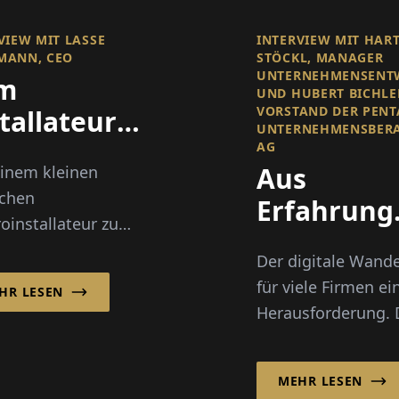
VIEW MIT LASSE
INTERVIEW MIT HAR
MANN, CEO
STÖCKL, MANAGER
UNTERNEHMENSENT
m
UND HUBERT BICHLE
VORSTAND DER PENT
tallateur
UNTERNEHMENSBER
m Führer
AG
Aus
inem kleinen
schen
Erfahrung
ergiesystemen
roinstallateur zu
digital –
m führenden
Der digitale Wande
PentaSoft
alisten für
für viele Firmen ei
HR LESEN
begleitet 
udemanagementsysteme,
Herausforderung. 
Wachstum von
Wandel
PentaSoft
 A/S wurde durch
Unternehmensber
teigende...
MEHR LESEN
AG mit Sitz in