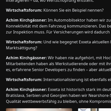
interagieren – da, wo Wertschöpfung entsteht.
Wirtschaftsforum:
Können Sie ein Beispiel nennen?
Achim Kirchgässner:
Im Automobilsektor haben wir zum
Konnektivität mit dem Fahrzeug kommunizieren. Das bed
zur Inspektion muss. Für Versicherungen wird dadurch s
Wirtschaftsforum:
Und wie begegnet Exxeta aktuellen
Marktsättigung?
Achim Kirchgässner:
Wir haben nie aufgehört, mit Ho
Mitarbeitenden haben als Werkstudierende oder mit ihr
es, erfahrene Senior Developers zu finden – aber aktuel
Wirtschaftsforum:
Internationalisierung ist ebenfalls e
Achim Kirchgässner:
Exxeta ist historisch stark im de
Bratislava, Serbien und Georgien haben wir Nearshore-
Qualität wettbewerbsfähig zu bleiben, ohne Kompromi